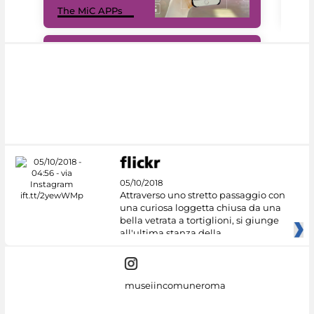
The MiC APPs
net
#DiscoverMiC
05/10/2018
Attraverso uno stretto passaggio con
una curiosa loggetta chiusa da una
bella vetrata a tortiglioni, si giunge
all'ultima stanza della
museiincomuneroma