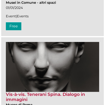
Musei in Comune
-
altri spazi
01/01/2024
Event|Events
Free
Vis-à-vis. Tenerani Spina. Dialogo in
immagini
Museo di Roma