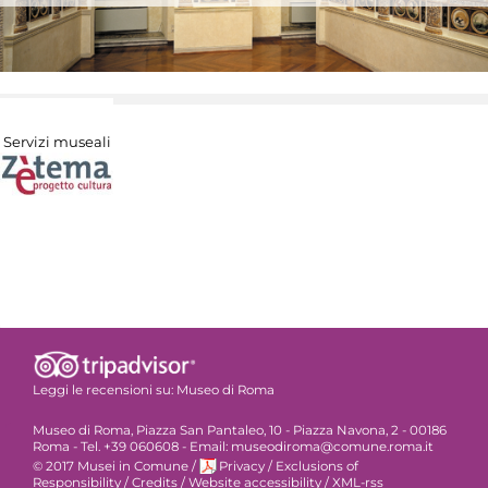
Servizi museali
Leggi le recensioni su:
Museo di Roma
Museo di Roma, Piazza San Pantaleo, 10 - Piazza Navona, 2 - 00186
Roma - Tel. +39 060608 - Email: museodiroma@comune.roma.it
© 2017 Musei in Comune
/
Privacy
/
Exclusions of
Responsibility
/
Credits
/
Website accessibility
/
XML-rss