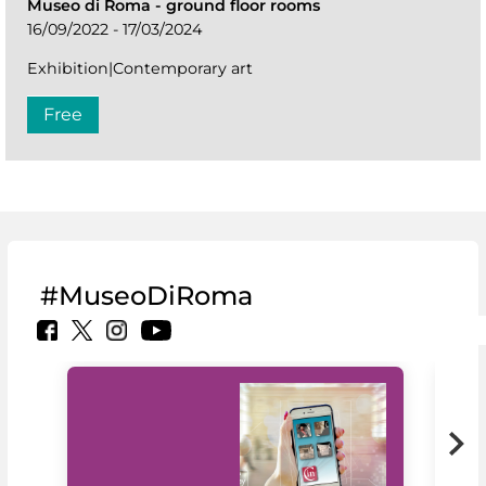
Museo di Roma
-
ground floor rooms
16/09/2022 - 17/03/2024
Exhibition|Contemporary art
Free
#MuseoDiRoma
MiC