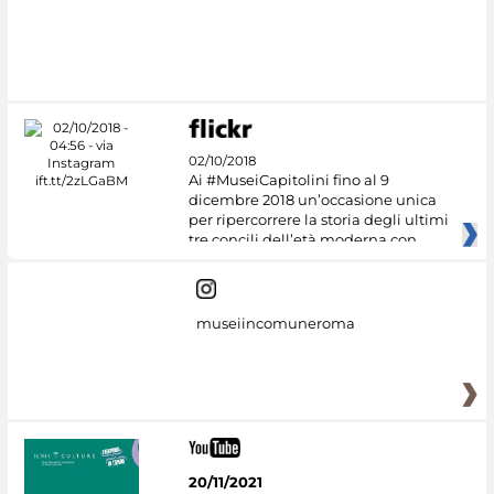
#DiscoverMiC
02/10/2018
Ai #MuseiCapitolini fino al 9
dicembre 2018 un’occasione unica
per ripercorrere la storia degli ultimi
tre concili dell’età moderna con
museiincomuneroma
20/11/2021