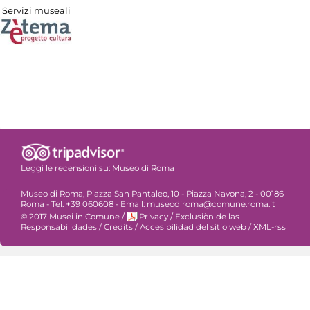
Servizi museali
Leggi le recensioni su:
Museo di Roma
Museo di Roma, Piazza San Pantaleo, 10 - Piazza Navona, 2 - 00186
Roma - Tel. +39 060608 - Email: museodiroma@comune.roma.it
© 2017 Musei in Comune
/
Privacy
/
Exclusiòn de las
Responsabilidades
/
Credits
/
Accesibilidad del sitio web
/
XML-rss