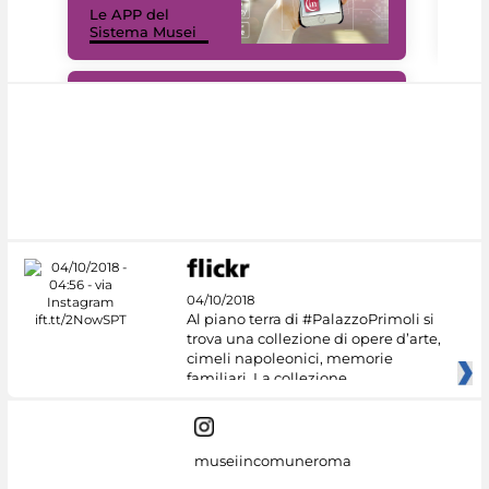
Le APP del
Mus
Sistema Musei
net
#DiscoverMiC
04/10/2018
Al piano terra di #PalazzoPrimoli si
trova una collezione di opere d’arte,
cimeli napoleonici, memorie
familiari. La collezione
museiincomuneroma