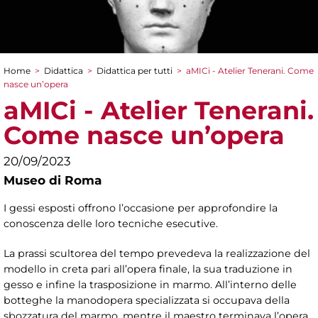
Home
>
Didattica
>
Didattica per tutti
>
aMICi - Atelier Tenerani. Come
Tu sei qui
nasce un’opera
aMICi - Atelier Tenerani.
Come nasce un’opera
20/09/2023
Museo di Roma
I gessi esposti offrono l’occasione per approfondire la
conoscenza delle loro tecniche esecutive.
La prassi scultorea del tempo prevedeva la realizzazione del
modello in creta pari all’opera finale, la sua traduzione in
gesso e infine la trasposizione in marmo. All’interno delle
botteghe la manodopera specializzata si occupava della
sbozzatura del marmo, mentre il maestro terminava l’opera