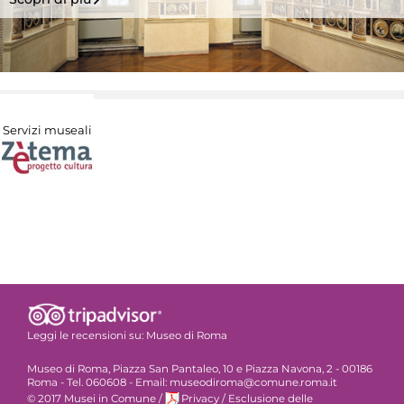
Servizi museali
Leggi le recensioni su:
Museo di Roma
Museo di Roma, Piazza San Pantaleo, 10 e Piazza Navona, 2 - 00186
Roma - Tel. 060608 - Email: museodiroma@comune.roma.it
© 2017 Musei in Comune
/
Privacy
/
Esclusione delle