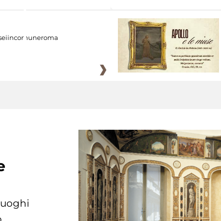
eiincomuneroma
e
 luoghi
.