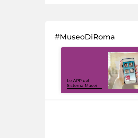
#MuseoDiRoma
Le APP del
Sistema Musei