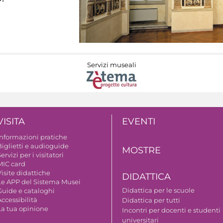
Servizi museali
VISITA
EVENTI
Informazioni pratiche
Biglietti e audioguide
MOSTRE
ervizi per i visitatori
MIC card
isite didattiche
DIDATTICA
Le APP del Sistema Musei
Didattica per le scuole
Guide e cataloghi
ccessibilità
Didattica per tutti
La tua opinione
Incontri per docenti e studenti
universitari