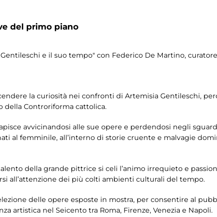
ive del primo piano
ia Gentileschi e il suo tempo" con Federico De Martino, curato
ndere la curiosità nei confronti di Artemisia Gentileschi, per
della Controriforma cattolica.
 capisce avvicinandosi alle sue opere e perdendosi negli sguardi
nati al femminile, all’interno di storie cruente e malvagie dom
ento della grande pittrice si celi l’animo irrequieto e passion
i all’attenzione dei più colti ambienti culturali del tempo.
selezione delle opere esposte in mostra, per consentire al pubbli
za artistica nel Seicento tra Roma, Firenze, Venezia e Napoli.