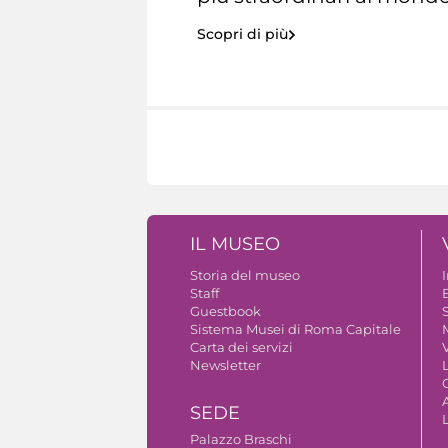
Scopri di più
IL MUSEO
Storia del museo
Staff
Guestbook
S
Sistema Musei di Roma Capitale
Carta dei servizi
V
Newsletter
A
SEDE
Palazzo Braschi