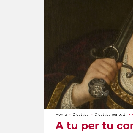
Home
>
Didattica
>
Didattica per tutti
>
Tu sei qui
A tu per tu co