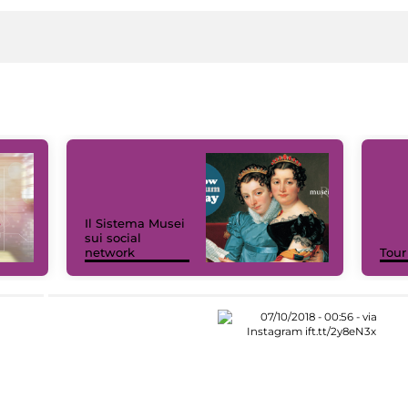
Il Sistema Musei
sui social
network
Tour