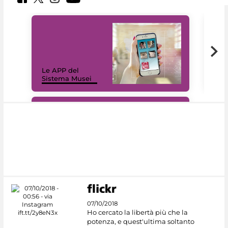
Il 
Le APP del
Mus
Sistema Musei
net
#DiscoverMiC
07/10/2018
Ho cercato la libertà più che la
potenza, e quest'ultima soltanto