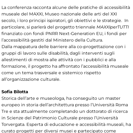
La conferenza racconta alcune delle pratiche di accessibilità
museale del MAXXI, Museo nazionale delle arti del XXI
secolo, i loro principi ispiratori, gli obiettivi e le strategie. In
particolare, si parlerà del progetto triennale
MAXXIperTUTTI
finanziato con fondi PNRR Next-Generation EU, i fondi per
l’accessibilità gestiti dal Ministero della Cultura.
Dalla mappatura delle barriere alla co-progettazione con i
gruppi di lavoro sulle disabilità, dagli interventi sugli
allestimenti di mostra alle attività con i pubblici e alla
formazione, il progetto ha affrontato l’accessibilità museale
come un tema trasversale e sistemico rispetto
all’organizzazione culturale.
Sofia Bilotta
Storica dell’arte e museologa, ha conseguito un master
europeo in storia dell’architettura presso l’Università Roma
Tre e sta attualmente completando un dottorato di ricerca
in Scienze del Patrimonio Culturale presso l’Università
Torvergata. Esperta di educazione e accessibilità museali, ha
curato progetti per diversi musei e partecipato come