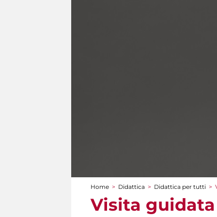
Home
>
Didattica
>
Didattica per tutti
>
Tu sei qui
Visita guidata