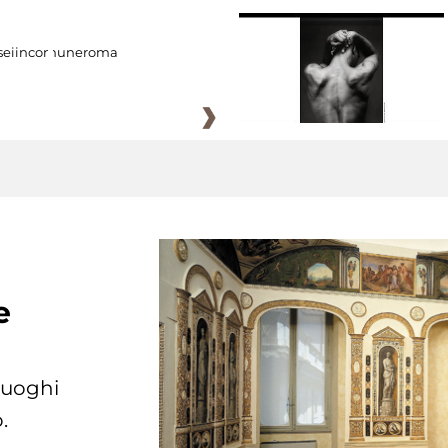
eiincomuneroma
e
 luoghi
.