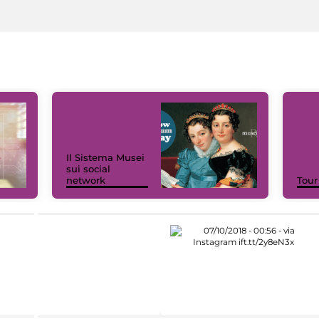
Il Sistema Musei
sui social
network
Tour