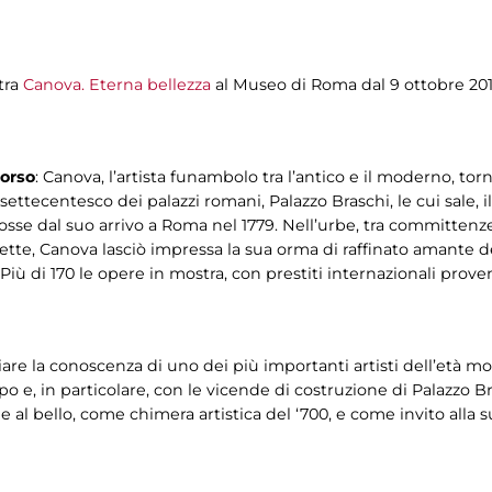
tra
Canova. Eterna bellezza
al Museo di Roma dal 9 ottobre 201
corso
: Canova, l’artista funambolo tra l’antico e il moderno, t
ù settecentesco dei palazzi romani, Palazzo Braschi, le cui sale,
mosse dal suo arrivo a Roma nel 1779. Nell’urbe, tra committenze,
nnette, Canova lasciò impressa la sua orma di raffinato amante 
 Più di 170 le opere in mostra, con prestiti internazionali prov
iare la conoscenza di uno dei più importanti artisti dell’età m
po e, in particolare, con le vicende di costruzione di Palazzo B
 al bello, come chimera artistica del ‘700, e come invito alla s