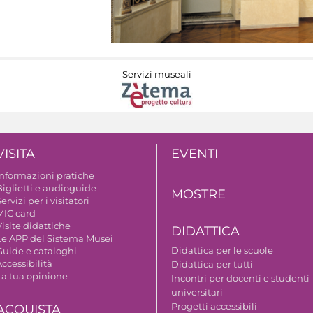
Servizi museali
VISITA
EVENTI
Informazioni pratiche
Biglietti e audioguide
MOSTRE
ervizi per i visitatori
MIC card
isite didattiche
DIDATTICA
Le APP del Sistema Musei
Didattica per le scuole
Guide e cataloghi
ccessibilità
Didattica per tutti
La tua opinione
Incontri per docenti e studenti
universitari
Progetti accessibili
ACQUISTA