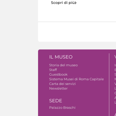
Scopri di più
IL MUSEO
Storia del museo
Staff
Guestbook
S
Sistema Musei di Roma Capitale
Carta dei servizi
V
Newsletter
A
SEDE
Palazzo Braschi