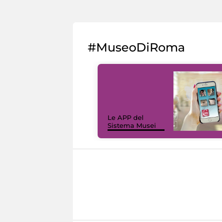
#MuseoDiRoma
Le APP del
Sistema Musei