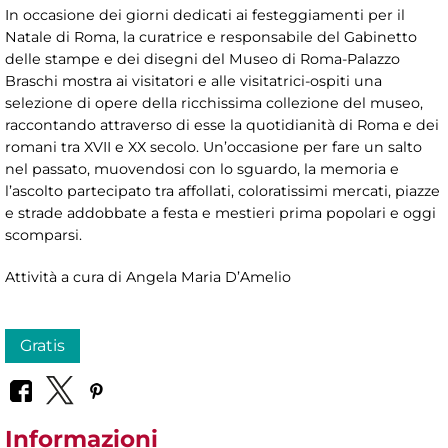
In occasione dei giorni dedicati ai festeggiamenti per il
Natale di Roma, la curatrice e responsabile del Gabinetto
delle stampe e dei disegni del Museo di Roma-Palazzo
Braschi mostra ai visitatori e alle visitatrici-ospiti una
selezione di opere della ricchissima collezione del museo,
raccontando attraverso di esse la quotidianità di Roma e dei
romani tra XVII e XX secolo. Un’occasione per fare un salto
nel passato, muovendosi con lo sguardo, la memoria e
l’ascolto partecipato tra affollati, coloratissimi mercati, piazze
e strade addobbate a festa e mestieri prima popolari e oggi
scomparsi.
Attività a cura di Angela Maria D’Amelio
Gratis
Informazioni