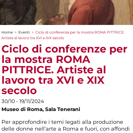
Home
>
Eventi
>
Ciclo di conferenze per la mostra ROMA PITTRICE.
Tu sei qui
Artiste al lavoro tra XVI e XIX secolo
Ciclo di conferenze per
la mostra ROMA
PITTRICE. Artiste al
lavoro tra XVI e XIX
secolo
30/10 - 19/11/2024
Museo di Roma,
Sala Tenerani
Per approfondire i temi legati alla produzione
delle donne nell’arte a Roma e fuori, con affondi