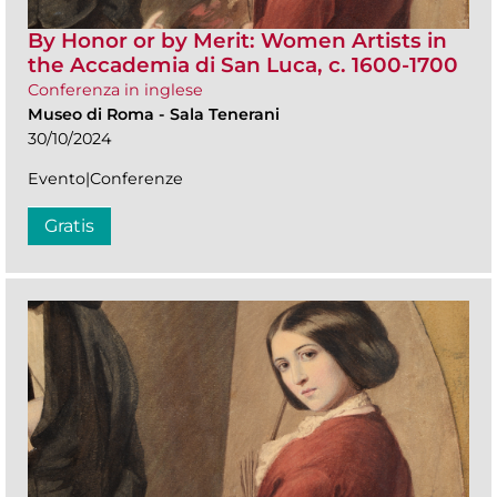
By Honor or by Merit: Women Artists in
the Accademia di San Luca, c. 1600-1700
Conferenza in inglese
Museo di Roma
-
Sala Tenerani
30/10/2024
Evento|Conferenze
Gratis