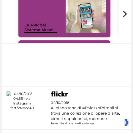
Il 
Le APP del
Mus
Sistema Musei
net
#DiscoverMiC
04/10/2018
Al piano terra di #PalazzoPrimoli si
trova una collezione di opere d’arte,
cimeli napoleonici, memorie
familiari. La collezione