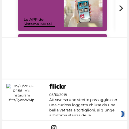
Il 
Le APP del
Mus
Sistema Musei
net
#DiscoverMiC
05/10/2018
Attraverso uno stretto passaggio con
una curiosa loggetta chiusa da una
bella vetrata a tortiglioni, si giunge
all'ultima stanza della