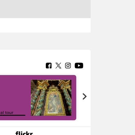
Google Arts &
ual tour
Culture