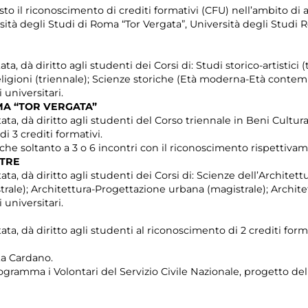
isto il riconoscimento di crediti formativi (CFU) nell’ambito di 
ità degli Studi di Roma “Tor Vergata”, Università degli Studi 
ta, dà diritto agli studenti dei Corsi di: Studi storico-artistici (
Religioni (triennale); Scienze storiche (Età moderna-Età contem
 universitari.
OMA “TOR VERGATA”
ata, dà diritto agli studenti del Corso triennale in Beni Cultural
i 3 crediti formativi.
he soltanto a 3 o 6 incontri con il riconoscimento rispettivamen
 TRE
ata, dà diritto agli studenti dei Corsi di: Scienze dell’Architett
rale); Architettura-Progettazione urbana (magistrale); Architet
 universitari.
ata, dà diritto agli studenti al riconoscimento di 2 crediti forma
ta Cardano.
rogramma i Volontari del Servizio Civile Nazionale, progetto de