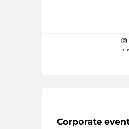
mus
Corporate even