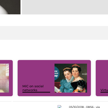
MiC on social
networks
Virt