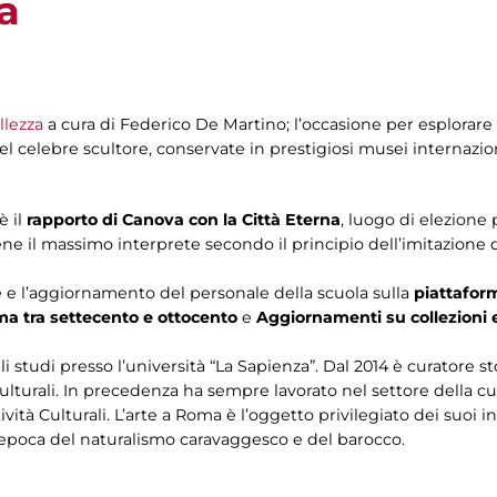
a
llezza
a cura di Federico De Martino; l’occasione per esplorare
l celebre scultore, conservate in prestigiosi musei internazion
 il
rapporto di Canova con la Città Eterna
, luogo di elezione 
iviene il massimo interprete secondo il principio dell’imitazione 
e e l’aggiornamento del personale della scuola sulla
piattaform
ma tra settecento e ottocento
e
Aggiornamenti su collezioni 
 studi presso l’università “La Sapienza”. Dal 2014 è curatore sto
lturali. In precedenza ha sempre lavorato nel settore della cul
vità Culturali. L’arte a Roma è l’oggetto privilegiato dei suoi int
all’epoca del naturalismo caravaggesco e del barocco.