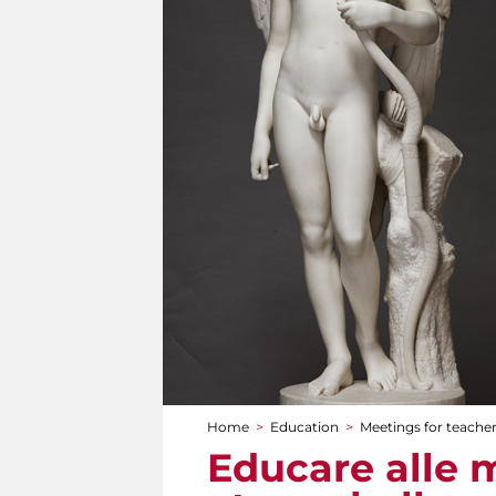
Home
>
Education
>
Meetings for teache
You are here
Educare alle m