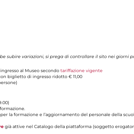
ubire variazioni, si prega di controllare il sito nei giorni p
 d'ingresso al Museo secondo
tariffazione vigente
n biglietto di ingresso ridotto € 11,00
persone)
9.00)
i formazione.
 per la formazione e l’aggiornamento del personale della scuo
ve
già attive nel Catalogo della piattaforma (soggetto erogatore