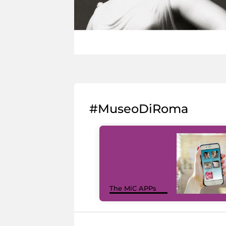
#MuseoDiRoma
The MiC APPs