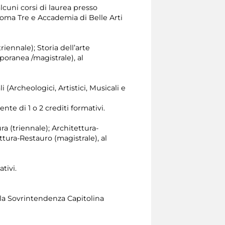
alcuni corsi di laurea presso
Roma Tre e Accademia di Belle Arti
triennale); Storia dell’arte
poranea /magistrale), al
i (Archeologici, Artistici, Musicali e
te di 1 o 2 crediti formativi.
ura (triennale); Architettura-
tura-Restauro (magistrale), al
tivi.
lla Sovrintendenza Capitolina