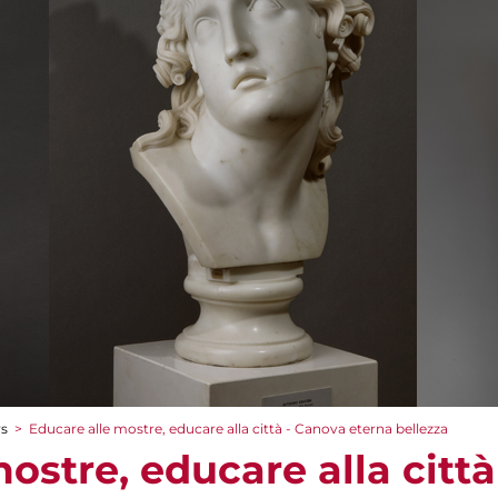
rs
>
Educare alle mostre, educare alla città - Canova eterna bellezza
ostre, educare alla citt