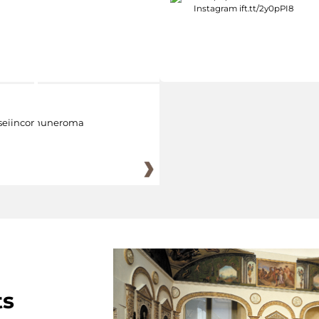
eiincomuneroma
ts