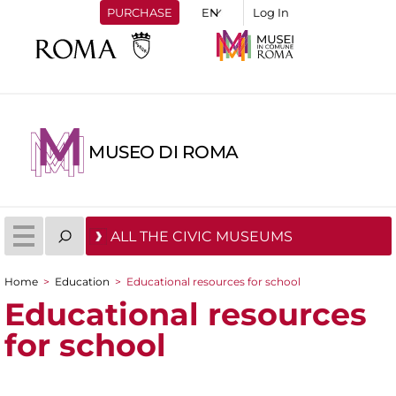
PURCHASE
Log In
MUSEO DI ROMA
ALL THE CIVIC MUSEUMS
Home
>
Education
>
Educational resources for school
You are here
Educational resources
for school