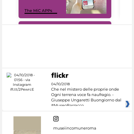
MiC
The MiC APPs
net
#DiscoverMiC
04/10/2018
Che nel mistero delle proprie onde
Ogni terrena voce fa naufragio. -
Giuseppe Ungaretti Buongiorno dal
#MuseoBarracco
museiincomuneroma