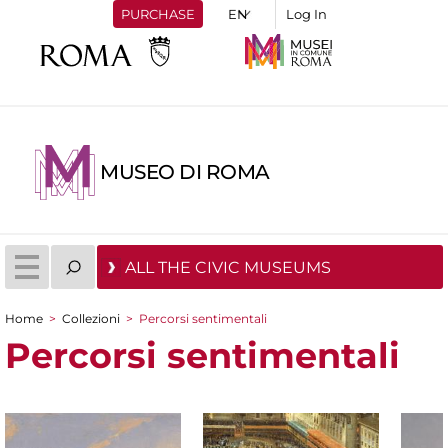
PURCHASE
Log In
MUSEO DI ROMA
ALL THE CIVIC MUSEUMS
Home
>
Collezioni
>
Percorsi sentimentali
You are here
Percorsi sentimentali