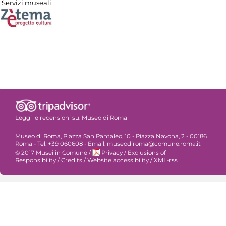
Servizi museali
Leggi le recensioni su:
Museo di Roma
Museo di Roma, Piazza San Pantaleo, 10 - Piazza Navona, 2 - 00186
Roma - Tel. +39 060608 - Email: museodiroma@comune.roma.it
© 2017 Musei in Comune
/
Privacy
/
Exclusions of
Responsibility
/
Credits
/
Website accessibility
/
XML-rss