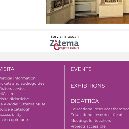
Servizi museali
VISITA
EVENTS
Pratical information
Tickets and audioguides
EXHIBITIONS
isitors service
MIC card
isite didattiche
DIDATTICA
Le APP del Sistema Musei
Educational resources for scho
Guide e cataloghi
ccessibility
Educational resources for all
La tua opinione
Meetings for teachers
Projects accessible