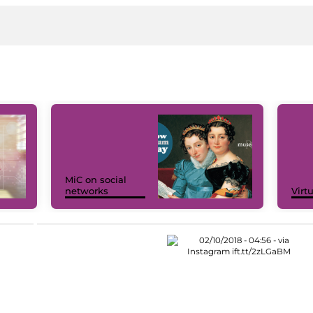
MiC on social
networks
Virt