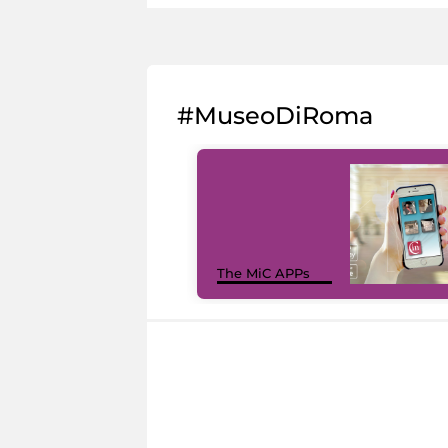
#MuseoDiRoma
The MiC APPs