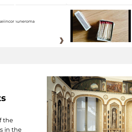
eiincomuneroma
ts
f the
s in the