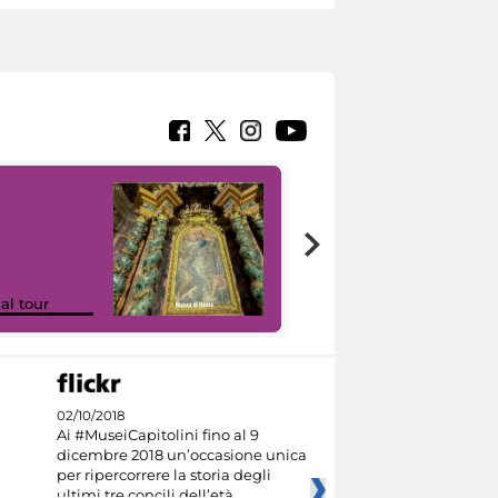
Google Arts &
ual tour
Culture
02/10/2018
Ai #MuseiCapitolini fino al 9
dicembre 2018 un’occasione unica
per ripercorrere la storia degli
ultimi tre concili dell’età