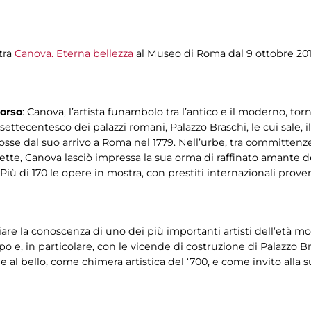
tra
Canova. Eterna bellezza
al Museo di Roma dal 9 ottobre 201
corso
: Canova, l’artista funambolo tra l’antico e il moderno, t
ù settecentesco dei palazzi romani, Palazzo Braschi, le cui sale,
mosse dal suo arrivo a Roma nel 1779. Nell’urbe, tra committenze,
nnette, Canova lasciò impressa la sua orma di raffinato amante 
 Più di 170 le opere in mostra, con prestiti internazionali prov
iare la conoscenza di uno dei più importanti artisti dell’età m
po e, in particolare, con le vicende di costruzione di Palazzo B
 al bello, come chimera artistica del ‘700, e come invito alla s