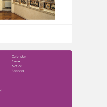
Calendar
News
Notice
Sponsor
ol