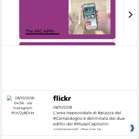
MiC
The MiC APPs
net
#DiscoverMiC
08/10/2018
L'area trapezoidale di #piazza del
#Campidoglio è delimitata dai due
edifici dei #MuseiCapitolini
contrapposti, che con le