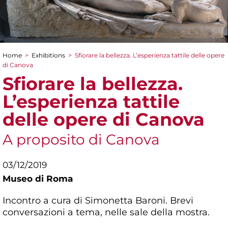
Home
>
Exhibitions
>
Sfiorare la bellezza. L’esperienza tattile delle opere
You are here
di Canova
Sfiorare la bellezza.
L’esperienza tattile
delle opere di Canova
A proposito di Canova
03/12/2019
Museo di Roma
Incontro a cura di Simonetta Baroni. Brevi
conversazioni a tema, nelle sale della mostra.