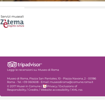
Servizi museali
Leggi le recensioni su:
Museo di Roma
Museo di Roma, Piazza San Pantaleo, 10 - Piazza Navona, 2 - 00186
Roma - Tel. +39 060608 - Email: museodiroma@comune.roma.it
© 2017 Musei in Comune
/
Privacy
/
Exclusions of
Responsibility
/
Credits
/
Website accessibility
/
XML-rss