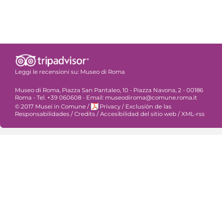
Leggi le recensioni su:
Museo di Roma
Museo di Roma, Piazza San Pantaleo, 10 - Piazza Navona, 2 - 00186
Roma - Tel. +39 060608 - Email: museodiroma@comune.roma.it
© 2017 Musei in Comune
/
Privacy
/
Exclusiòn de las
Responsabilidades
/
Credits
/
Accesibilidad del sitio web
/
XML-rss