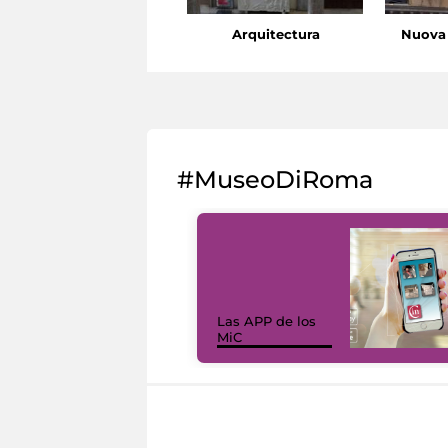
Arquitectura
Nuova 
#MuseoDiRoma
Las APP de los
MiC