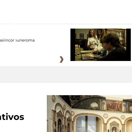
eiincomuneroma
tivos