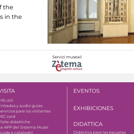
f the
s in the
Servizi museali
VISITA
EVENTOS
nfo útil
Entradas y audio guías
EXHIBICIONES
ervicios para los visitantes
MIC card
isite didattiche
DIDATTICA
Le APP del Sistema Musei
Didáctica para las escuelas
Guide e cataloghi