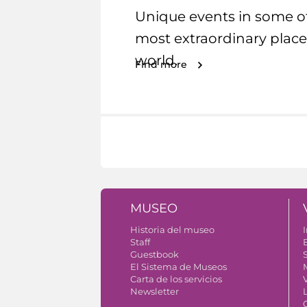
Unique events in some o
most extraordinary place
world.
Find more
MUSEO
Historia del museo
I
Staff
Guestbook
S
El Sistema de Museos
Carta de los servicios
V
Newsletter