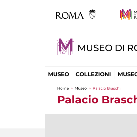
MUSEO DI 
MUSEO
COLLEZIONI
MUSEO
Home
>
Museo
>
Palacio Braschi
You are here
Palacio Brasc