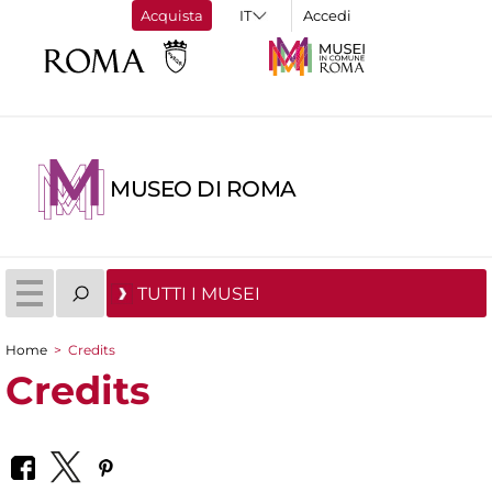
Acquista
Accedi
MUSEO DI ROMA
TUTTI I MUSEI
Home
>
Credits
Tu sei qui
Credits