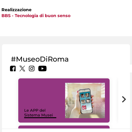
Realizzazione
BBS - Tecnologia di buon senso
#MuseoDiRoma
Il 
Le APP del
Mus
Sistema Musei
net