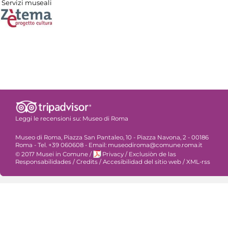
Servizi museali
Leggi le recensioni su:
Museo di Roma
Museo di Roma, Piazza San Pantaleo, 10 - Piazza Navona, 2 - 00186
Roma - Tel. +39 060608 - Email: museodiroma@comune.roma.it
© 2017 Musei in Comune
/
Privacy
/
Exclusiòn de las
Responsabilidades
/
Credits
/
Accesibilidad del sitio web
/
XML-rss