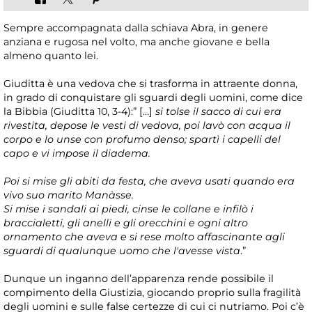
Sempre accompagnata dalla schiava Abra, in genere
anziana e rugosa nel volto, ma anche giovane e bella
almeno quanto lei.
Giuditta è una vedova che si trasforma in attraente donna,
in grado di conquistare gli sguardi degli uomini, come dice
la Bibbia (Giuditta 10, 3-4):” […]
si tolse il sacco di cui era
rivestita, depose le vesti di vedova, poi lavò con acqua il
corpo e lo unse con profumo denso; spartì i capelli del
capo e vi impose il diadema.
Poi si mise gli abiti da festa, che aveva usati quando era
vivo suo marito Manàsse.
Si mise i sandali ai piedi, cinse le collane e infilò i
braccialetti, gli anelli e gli orecchini e ogni altro
ornamento che aveva e si rese molto affascinante agli
sguardi di qualunque uomo che l'avesse vista
.”
Dunque un inganno dell’apparenza rende possibile il
compimento della Giustizia, giocando proprio sulla fragilità
degli uomini e sulle false certezze di cui ci nutriamo. Poi c’è