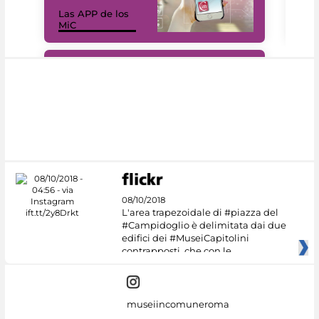
Las APP de los
I Mi
MiC
net
#DiscoverMiC
08/10/2018
L'area trapezoidale di #piazza del
#Campidoglio è delimitata dai due
edifici dei #MuseiCapitolini
contrapposti, che con le
museiincomuneroma