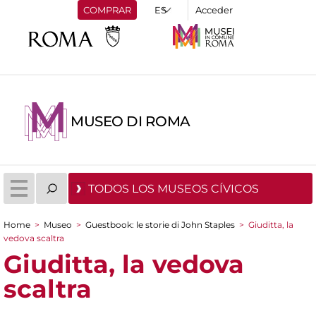
COMPRAR
Acceder
MUSEO DI ROMA
TODOS LOS MUSEOS CÍVICOS
Home
>
Museo
>
Guestbook: le storie di John Staples
>
Giuditta, la
You are here
vedova scaltra
Giuditta, la vedova
scaltra