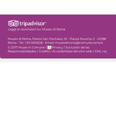
Leggi le recensioni su:
Museo di Roma
Museo di Roma, Piazza San Pantaleo, 10 - Piazza Navona, 2 - 00186
Roma - Tel. +39 060608 - Email: museodiroma@comune.roma.it
© 2017 Musei in Comune
/
Privacy
/
Exclusiòn de las
Responsabilidades
/
Credits
/
Accesibilidad del sitio web
/
XML-rss