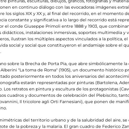
ntre pinturas, esculturas, dibujos, gráficos, fotografías y mat
ponen en continuo diálogo con las evocadoras imágenes extraí
 los siglos XIX y XX y, al final del recorrido, en el momento de
a constante y significativa a lo largo del recorrido está repr
por el conde Giuseppe Primoli entre 1888 y 1903, que combina
tos didácticos, instalaciones inmersivas, soportes multimedia 
jeros, ilustran los múltiples aspectos vinculados a la política, el
a vida social y social que constituyeron el andamiaje sobre el 
.
o sobre la Brecha de Porta Pia, que abre simbólicamente la
o Alberini "La toma de Roma" (1905), un documento histórico 
ctado posteriormente en todos los aniversarios del acontecimi
onografía estarán representadas por pinturas (Bartolena, Ademol
Los retratos en pintura y escultura de los protagonistas (Cavou
s cuadros y documentos de celebración del Plebiscito, tanto 
vannini, Il tricolore agli Orti Farnesiani), que ponen de manif
ino.
nimétricas del territorio urbano y de la salubridad del aire, s
azote de la pobreza y la malaria. El gran cuadro de Federico Za