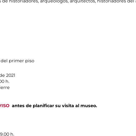
e historiadores, arqueólogos, arquitectos, historiadores del 
n del primer piso
de 2021
00 h.
ierre
VISO
antes de planificar su visita al museo.
9.00 h.