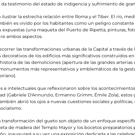
o, da testimonio del estado de indigencia y sufrimiento de gran
ilustrar la estrecha relación entre Roma y el Tíber. El río, m
mbién es vivido por los habitantes como un peligro constante 
s expuestas (una maqueta del Puerto de Ripetta, pinturas, fot
ntre ambos aspectos.
ecorrer las transformaciones urbanas de la Capital a través de
 decorativos de los edificios más significativos construidos 
storia de las demoliciones (apertura de las grandes arterias d
 monumentos más representativos y emblemáticos de la gesta
oriano).
s e intelectuales que reflexionaron sobre los acontecimiento
udad (Gabriele D'Annunzio, Ermanno Grimm, Émile Zola), esto
 también abrió los ojos a nuevas cuestiones sociales y políticas
socialismo.
a transformación del gueto son objeto de un enfoque específic
ta de madera del Templo Mayor y los bocetos preparatorios p
o, inaugurará a su vez una exposición dedicada a las celebra