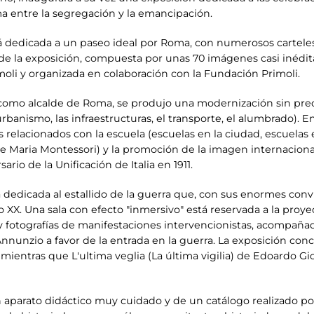
ma entre la segregación y la emancipación.
á dedicada a un paseo ideal por Roma, con numerosos carteles
de la exposición, compuesta por unas 70 imágenes casi inédita
oli y organizada en colaboración con la Fundación Primoli.
como alcalde de Roma, se produjo una modernización sin prece
 urbanismo, las infraestructuras, el transporte, el alumbrado). 
 relacionados con la escuela (escuelas en la ciudad, escuelas
de Maria Montessori) y la promoción de la imagen internacion
io de la Unificación de Italia en 1911.
dedicada al estallido de la guerra que, con sus enormes convu
glo XX. Una sala con efecto "inmersivo" está reservada a la pro
 y fotografías de manifestaciones intervencionistas, acompañad
Annunzio a favor de la entrada en la guerra. La exposición co
mientras que L'ultima veglia (La última vigilia) de Edoardo Gi
aparato didáctico muy cuidado y de un catálogo realizado por