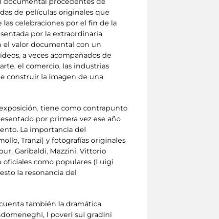
erial documental procedentes de
das de películas originales que
 las celebraciones por el fin de la
esentada por la extraordinaria
n el valor documental con un
y vídeos, a veces acompañados de
 arte, el comercio, las industrias
que construir la imagen de una
 exposición, tiene como contrapunto
presentado por primera vez ese año
ento. La importancia del
lo, Tranzi) y fotografías originales
r, Garibaldi, Mazzini, Vittorio
oficiales como populares (Luigi
iesto la resonancia del
e cuenta también la dramática
ndomeneghi, I poveri sui gradini