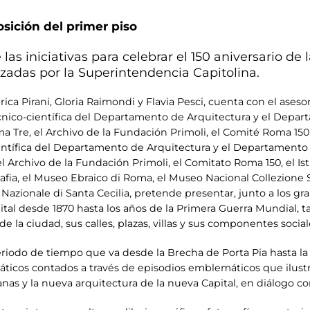
osición del primer piso
las iniciativas para celebrar el 150 aniversario 
izadas por la Superintendencia Capitolina.
ica Pirani, Gloria Raimondi y Flavia Pesci, cuenta con el aseso
técnico-científica del Departamento de Arquitectura y el Depar
Tre, el Archivo de la Fundación Primoli, el Comité Roma 150 y
ientífica del Departamento de Arquitectura y el Departamento 
el Archivo de la Fundación Primoli, el Comitato Roma 150, el Is
ia, el Museo Ebraico di Roma, el Museo Nacional Collezione S
Nazionale di Santa Cecilia, pretende presentar, junto a los 
pital desde 1870 hasta los años de la Primera Guerra Mundial, 
e la ciudad, sus calles, plazas, villas y sus componentes social
eriodo de tiempo que va desde la Brecha de Porta Pia hasta la
áticos contados a través de episodios emblemáticos que ilustr
anas y la nueva arquitectura de la nueva Capital, en diálogo co