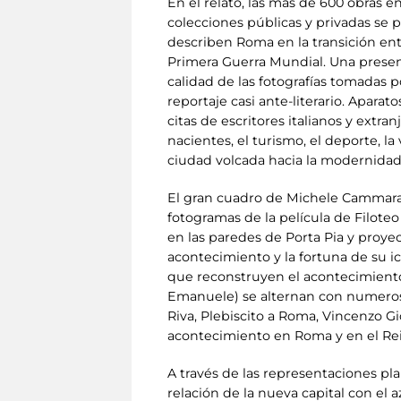
En el relato, las más de 600 obras e
colecciones públicas y privadas se 
describen Roma en la transición entre
Primera Guerra Mundial. Una presenci
calidad de las fotografías tomadas 
reportaje casi ante-literario. Apara
citas de escritores italianos y extran
nacientes, el turismo, el deporte, l
ciudad volcada hacia la modernidad
El gran cuadro de Michele Cammaran
fotogramas de la película de Filote
en las paredes de Porta Pia y proye
acontecimiento y la fortuna de su ic
que reconstruyen el acontecimiento. 
Emanuele) se alternan con numeroso
Riva, Plebiscito a Roma, Vincenzo Gio
acontecimiento en Roma y en el Re
A través de las representaciones pla
relación de la nueva capital con el 