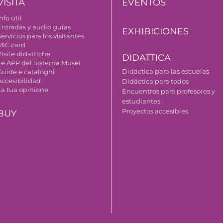
VISITA
EVENTOS
nfo útil
Entradas y audio guías
EXHIBICIONES
ervicios para los visitantes
MIC card
isite didattiche
DIDATTICA
Le APP del Sistema Musei
Didáctica para las escuelas
Guide e cataloghi
Accesibilidad
Didáctica para todos
La tua opinione
Encuentros para profesores y
estudiantes
Proyectos accesibles
BUY