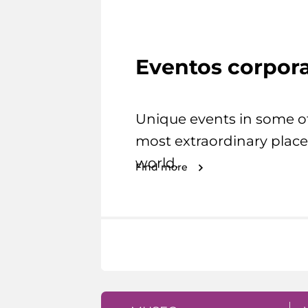
Eventos corpora
Unique events in some o
most extraordinary place
world.
Find more