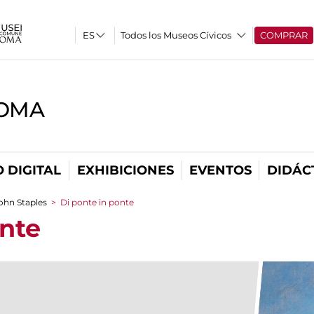
Todos los Museos Cívicos
COMPRAR
ROMA
 DIGITAL
EXHIBICIONES
EVENTOS
DIDÁC
John Staples
>
Di ponte in ponte
onte