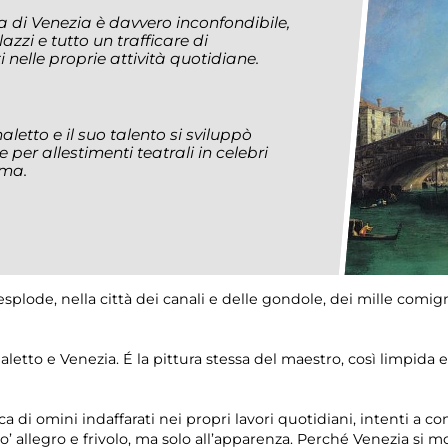
a di Venezia è davvero inconfondibile,
zzi e tutto un trafficare di
 nelle proprie attività quotidiane.
aletto e il suo talento si sviluppò
 per allestimenti teatrali in celebri
ma.
splode, nella città dei canali e delle gondole, dei mille comign
etto e Venezia. É la pittura stessa del maestro, così limpida e cr
 di omini indaffarati nei propri lavori quotidiani, intenti a co
o’ allegro e frivolo, ma solo all’apparenza. Perché Venezia si m