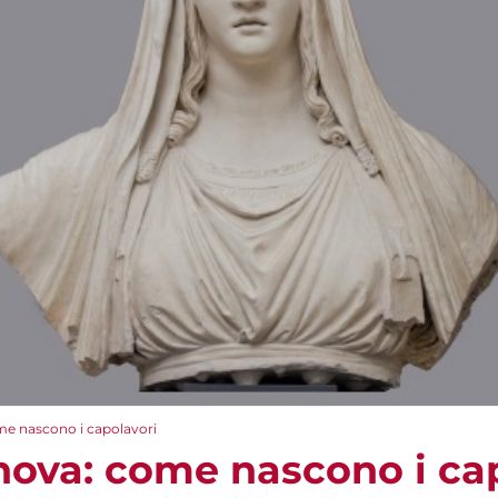
ome nascono i capolavori
anova: come nascono i ca