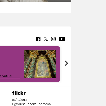
Google Arts &
a virtual
Culture
06/10/2018
I @museiincomuneroma