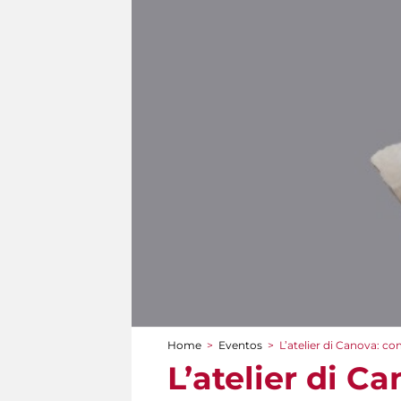
Home
>
Eventos
>
L’atelier di Canova: c
You are here
L’atelier di C