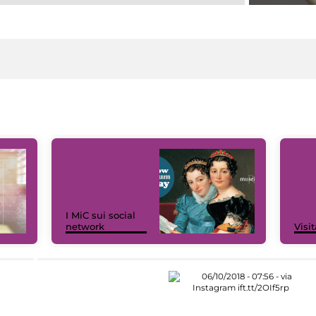
I MiC sui social
network
Visit