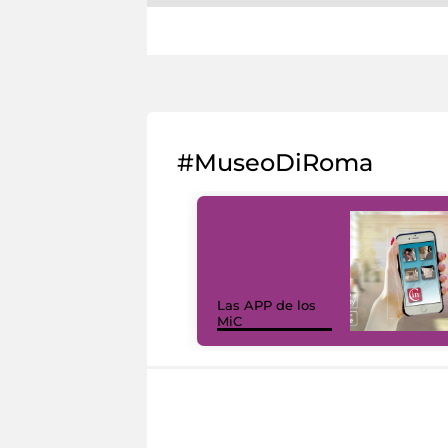
#MuseoDiRoma
Las APP de los
MiC