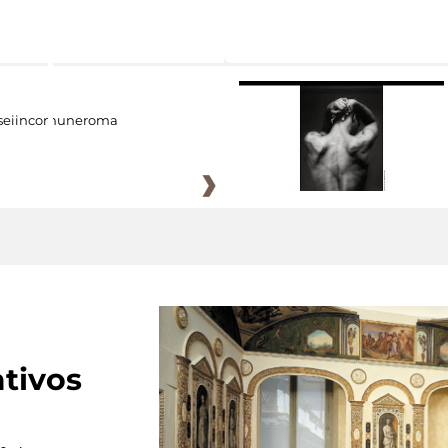
eiincomuneroma
tivos