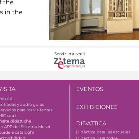
f the
s in the
Servizi museali
VISITA
EVENTOS
nfo útil
Entradas y audio guías
EXHIBICIONES
ervicios para los visitantes
MIC card
isite didattiche
DIDATTICA
Le APP del Sistema Musei
Didáctica para las escuelas
Guide e cataloghi
Accesibilidad
Didáctica para todos