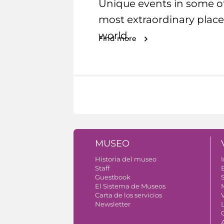
Unique events in some o
most extraordinary place
world.
Find more
MUSEO
Historia del museo
I
Staff
Guestbook
S
El Sistema de Museos
Carta de los servicios
V
Newsletter