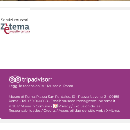
Servizi museali
Leggi le recensioni su:
Museo di Roma
Museo di Roma, Piazza San Pantaleo, 10 - Piazza Navona, 2 - 00186
Roma - Tel. +39 060608 - Email: museodiroma@comune.roma.it
© 2017 Musei in Comune
/
Privacy
/
Exclusiòn de las
Responsabilidades
/
Credits
/
Accesibilidad del sitio web
/
XML-rss