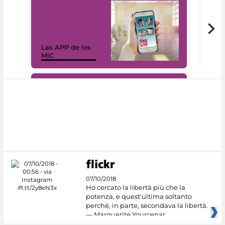
Las APP de los
I Mi
MiC
net
#DiscoverMiC
07/10/2018
Ho cercato la libertà più che la
potenza, e quest'ultima soltanto
perché, in parte, secondava la libertà.
— Marguerite Yourcenar