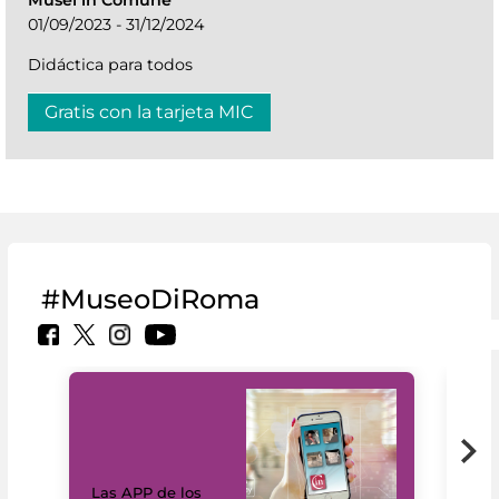
01/09/2023 - 31/12/2024
Didáctica para todos
Gratis con la tarjeta MIC
#MuseoDiRoma
Las APP de los
I Mi