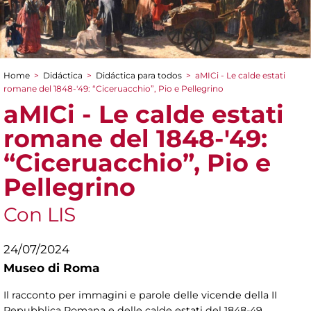
Home
>
Didáctica
>
Didáctica para todos
>
aMICi - Le calde estati
You are here
romane del 1848-′49: “Ciceruacchio”, Pio e Pellegrino
aMICi - Le calde estati
romane del 1848-′49:
“Ciceruacchio”, Pio e
Pellegrino
Con LIS
24/07/2024
Museo di Roma
Il racconto per immagini e parole delle vicende della II
Repubblica Romana e delle calde estati del 1848-49