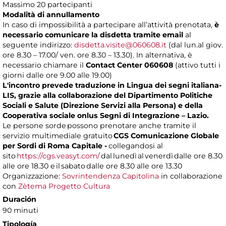
Massimo 20 partecipanti
Modalità di annullamento
In caso di impossibilità a partecipare all’attività prenotata,
è
necessario comunicare la disdetta tramite email
al
seguente indirizzo:
disdetta.visite@060608.it
(dal lun.al giov.
ore 8.30 – 17.00/ ven. ore 8.30 – 13.30). In alternativa, è
necessario chiamare il
Contact Center 060608
(attivo tutti i
giorni dalle ore 9.00 alle 19.00)
L'incontro prevede traduzione in Lingua dei segni italiana-
LIS, grazie alla collaborazione del Dipartimento Politiche
Sociali e Salute (Direzione Servizi alla Persona) e della
Cooperativa sociale onlus Segni di Integrazione – Lazio.
Le persone sorde possono prenotare anche tramite il
servizio multimediale gratuito
CGS Comunicazione Globale
per Sordi di Roma Capitale -
collegandosi al
sito
https://cgs.veasyt.com/
dal lunedì al venerdì dalle ore 8.30
alle ore 18.30 e il sabato dalle ore 8.30 alle ore 13.30
Organizzazione:
Sovrintendenza Capitolina
in collaborazione
con
Zètema Progetto Cultura
Duración
90 minuti
Tipología