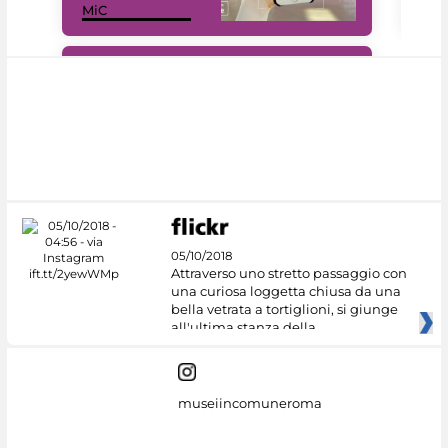
MiC
net
#DiscoverMiC
05/10/2018
Attraverso uno stretto passaggio con
una curiosa loggetta chiusa da una
bella vetrata a tortiglioni, si giunge
all'ultima stanza della
museiincomuneroma