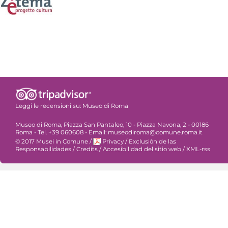
Leggi le recensioni su:
Museo di Roma
Museo di Roma, Piazza San Pantaleo, 10 - Piazza Navona, 2 - 00186
Roma - Tel. +39 060608 - Email: museodiroma@comune.roma.it
© 2017 Musei in Comune
/
Privacy
/
Exclusiòn de las
Responsabilidades
/
Credits
/
Accesibilidad del sitio web
/
XML-rss