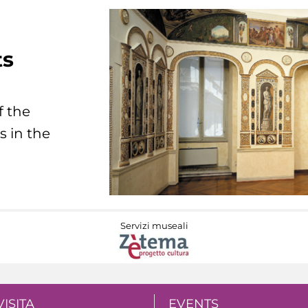
ts
f the
s in the
Servizi museali
VISITA
EVENTS