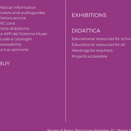
Pratical information
Tickets and audioguides
EXHIBITIONS
isitors service
MIC card
isite didattiche
DIDATTICA
Le APP del Sistema Musei
Educational resources for scho
Guide e cataloghi
ccessibility
Educational resources for all
La tua opinione
Meetings for teachers
Projects accessible
BUY
Museo di Roma, Piazza San Pantaleo, 10 - Piazza N