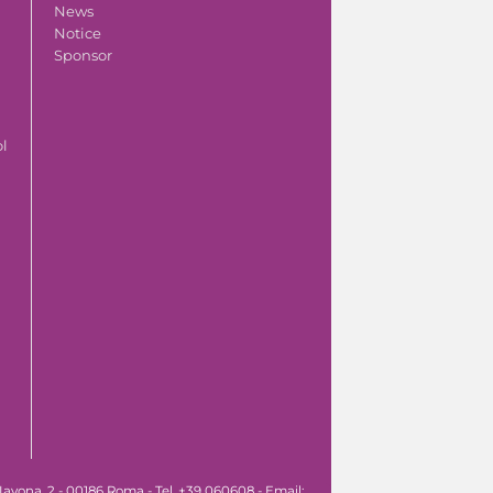
News
Notice
Sponsor
ol
avona, 2 - 00186 Roma - Tel. +39 060608 - Email: