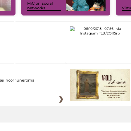
MiC on social
networks
Virt
eiincomuneroma