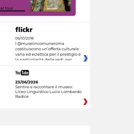
Google Arts &
ual tour
Culture
06/10/2018
I @museiincomuneroma
costituiscono un’offerta culturale
varia ed eclettica per il prestigio e
la particolarità delle sedi, per
23/06/2026
Sentire e raccontare il museo:
Liceo Linguistico Lucio Lombardo
Radice