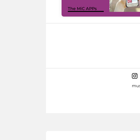
The MiC APPs
mus