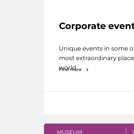
Corporate even
Unique events in some o
most extraordinary place
world.
Find more
MUSEUM