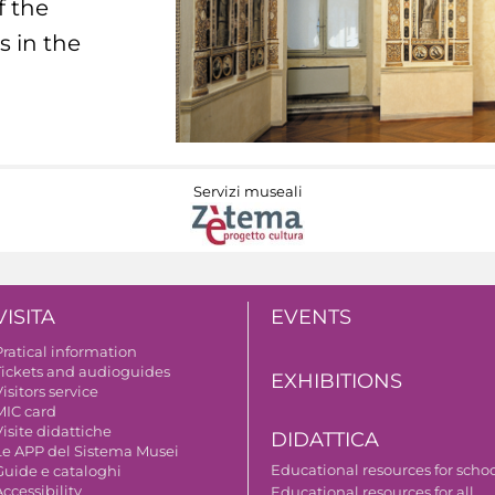
f the
s in the
Servizi museali
VISITA
EVENTS
Pratical information
Tickets and audioguides
EXHIBITIONS
isitors service
MIC card
isite didattiche
DIDATTICA
Le APP del Sistema Musei
Educational resources for scho
Guide e cataloghi
ccessibility
Educational resources for all