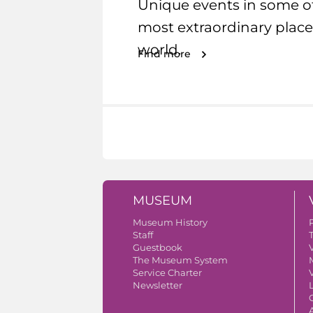
Unique events in some o
most extraordinary place
world.
Find more
MUSEUM
Museum History
Staff
Guestbook
V
The Museum System
Service Charter
V
Newsletter
A