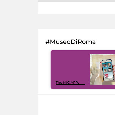
#MuseoDiRoma
The MiC APPs