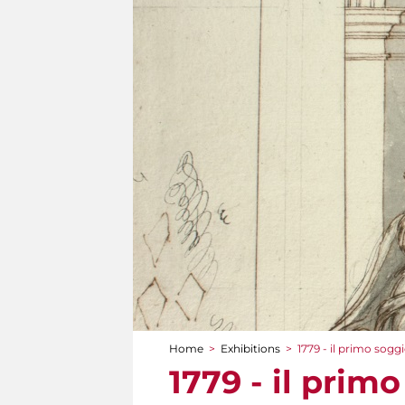
Home
>
Exhibitions
>
1779 - il primo sog
You are here
1779 - il pri