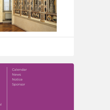
Calendar
News
Notice
Sponsor
ol