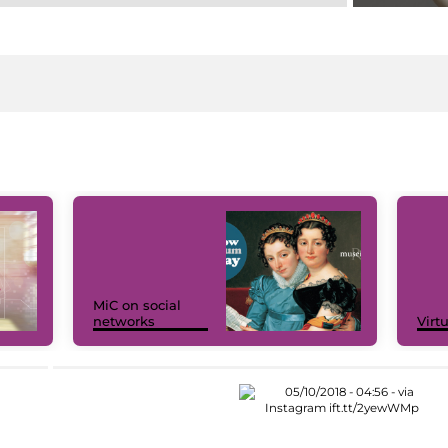
MiC on social
networks
Virt