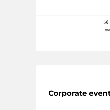
mus
Corporate even