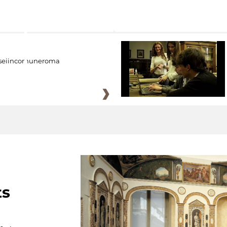
eiincomuneroma
ts