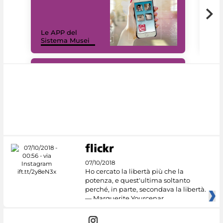
Il 
Le APP del
Mus
Sistema Musei
net
#DiscoverMiC
07/10/2018
Ho cercato la libertà più che la
potenza, e quest'ultima soltanto
perché, in parte, secondava la libertà.
— Marguerite Yourcenar