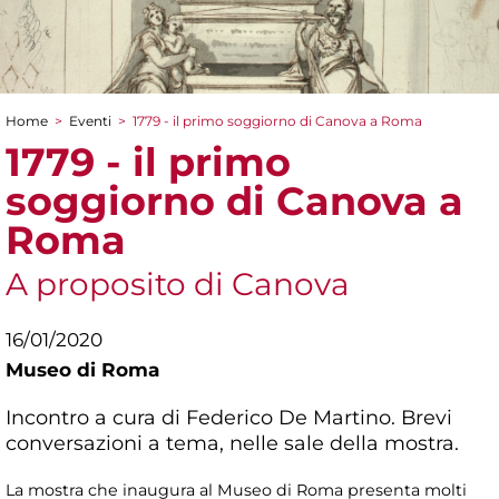
Home
>
Eventi
>
1779 - il primo soggiorno di Canova a Roma
Tu sei qui
1779 - il primo
soggiorno di Canova a
Roma
A proposito di Canova
16/01/2020
Museo di Roma
Incontro a cura di Federico De Martino. Brevi
conversazioni a tema, nelle sale della mostra.
La mostra che inaugura al Museo di Roma presenta molti