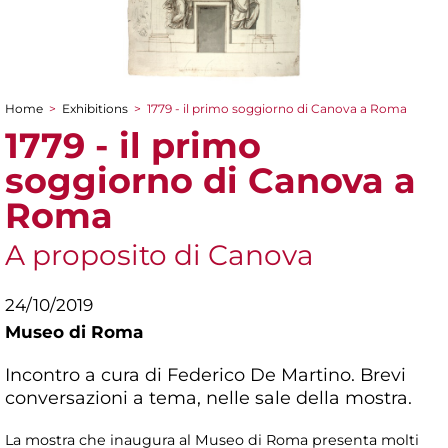
Home
>
Exhibitions
>
1779 - il primo soggiorno di Canova a Roma
You are here
1779 - il primo
soggiorno di Canova a
Roma
A proposito di Canova
24/10/2019
Museo di Roma
Incontro a cura di Federico De Martino. Brevi
conversazioni a tema, nelle sale della mostra.
La mostra che inaugura al Museo di Roma presenta molti