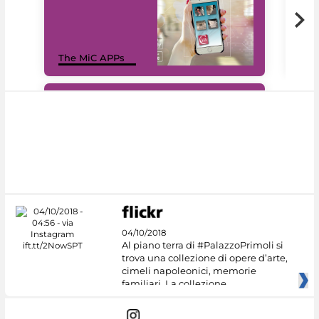
MiC
The MiC APPs
net
#DiscoverMiC
04/10/2018
Al piano terra di #PalazzoPrimoli si
trova una collezione di opere d’arte,
cimeli napoleonici, memorie
familiari. La collezione