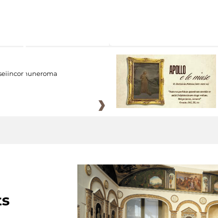
eiincomuneroma
ts