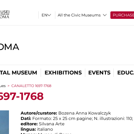
All the Civic Museums
PURCHAS
ROMA
ITAL MUSEUM
EXHIBITIONS
EVENTS
EDUC
ues
>
CANALETTO 1697-1768
97-1768
Autore/curatore:
Bozena Anna Kowalczyk
Dati:
Formato: 25 x 25 cm pagine; N. illustrazioni: 110
editore:
Silvana Arte
lingua:
italiano