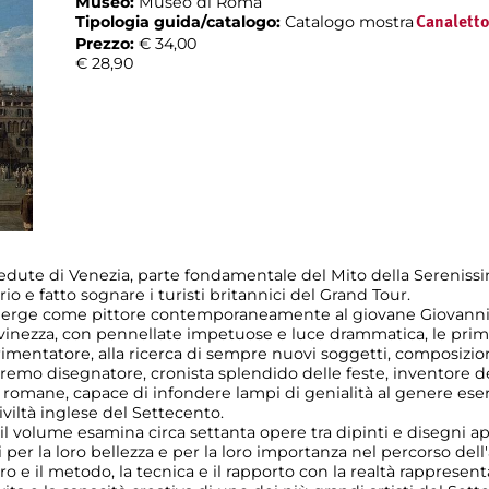
Museo:
Museo di Roma
Tipologia guida/catalogo:
Catalogo mostra
Canalett
Prezzo:
€ 34,00
€ 28,90
e vedute di Venezia, parte fondamentale del Mito della Serenis
io e fatto sognare i turisti britannici del Grand Tour.
erge come pittore contemporaneamente al giovane Giovanni B
iovinezza, con pennellate impetuose e luce drammatica, le prim
rimentatore, alla ricerca di sempre nuovi soggetti, composizioni
remo disegnatore, cronista splendido delle feste, inventore d
ne romane, capace di infondere lampi di genialità al genere es
iviltà inglese del Settecento.
 il volume esamina circa settanta opere tra dipinti e disegni a
i per la loro bellezza e per la loro importanza nel percorso del
o e il metodo, la tecnica e il rapporto con la realtà rappresent