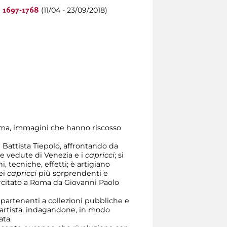
(11/04 - 23/09/2018)
o 1697-1768
sima, immagini che hanno riscosso
attista Tiepolo, affrontando da
e vedute di Venezia e i
capricci
; si
, tecniche, effetti; è artigiano
ei
capricci
più sorprendenti e
ercitato a Roma da Giovanni Paolo
ppartenenti a collezioni pubbliche e
l'artista, indagandone, in modo
ata.