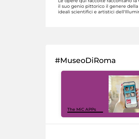
Le opere qui raccolte raccontano la 
il suo genio pittorico il genere dell
ideali scientifici e artistici dell'Illum
#MuseoDiRoma
The MiC APPs