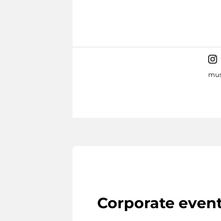
mus
Corporate even