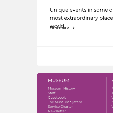
Unique events in some o
most extraordinary place
world.
Find more
MUSEUM
Museum History
Staff
Guestbook
V
The Museum System
Service Charter
V
Newsletter