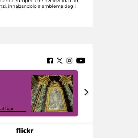
ttecento europeo che rivoluziona con
, anzi, innalzandolo a emblema degli
Google Arts &
ual tour
Culture