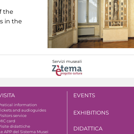
f the
s in the
Servizi museali
VISITA
EVENTS
Pratical information
Tickets and audioguides
EXHIBITIONS
isitors service
MIC card
isite didattiche
DIDATTICA
Le APP del Sistema Musei