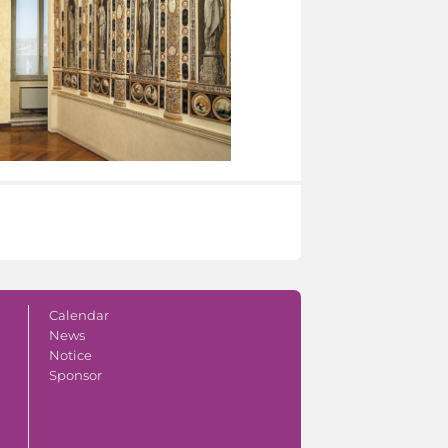
Calendar
News
Notice
Sponsor