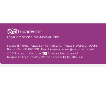
Leggi le recensioni su:
Museo di Roma
Museo di Roma, Piazza San Pantaleo, 10 - Piazza Navona, 2 - 00186
Roma - Tel. +39 060608 - Email: museodiroma@comune.roma.it
© 2017 Musei in Comune
/
Privacy
/
Exclusions of
Responsibility
/
Credits
/
Website accessibility
/
XML-rss