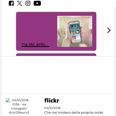
MiC
The MiC APPs
net
#DiscoverMiC
04/10/2018
Che nel mistero delle proprie onde