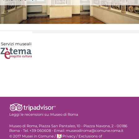
Servizi museali
Leggi le recensioni su:
Museo di Roma
Museo di Roma, Piazza San Pantaleo, 10 - Piazza Navona, 2 - 00186
Roma - Tel. +39 060608 - Email: museodiroma@comune.roma.it
© 2017 Musei in Comune
/
Privacy
/
Exclusions of