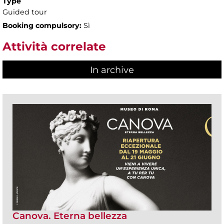
Type
Guided tour
Booking compulsory:
Sì
Attività correlate
In archive
Canova. Eterna bellezza