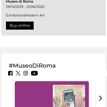
Museo di Roma
09/10/2019 - 21/06/2020
Exhibition|Modern Art
Buy online
#MuseoDiRoma
MiC