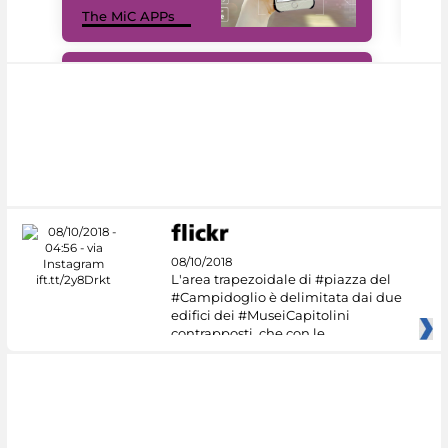
The MiC APPs
net
#DiscoverMiC
08/10/2018
L'area trapezoidale di #piazza del
#Campidoglio è delimitata dai due
edifici dei #MuseiCapitolini
contrapposti, che con le