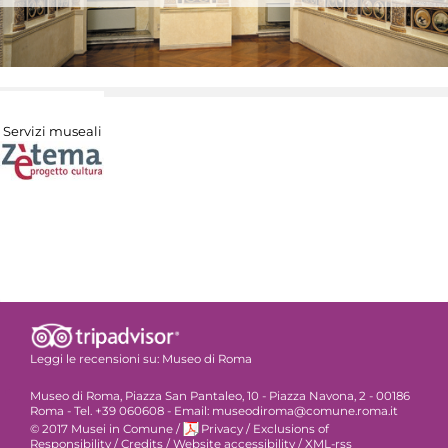
Servizi museali
Leggi le recensioni su:
Museo di Roma
Museo di Roma, Piazza San Pantaleo, 10 - Piazza Navona, 2 - 00186
Roma - Tel. +39 060608 - Email: museodiroma@comune.roma.it
© 2017 Musei in Comune
/
Privacy
/
Exclusions of
Responsibility
/
Credits
/
Website accessibility
/
XML-rss