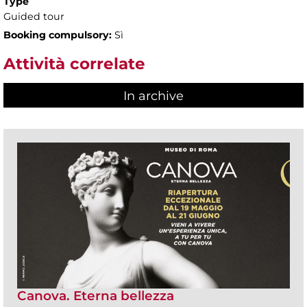
Type
Guided tour
Booking compulsory:
Sì
Attività correlate
In archive
Canova. Eterna bellezza