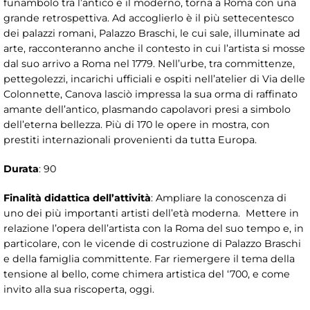
funambolo tra l’antico e il moderno, torna a Roma con una
grande retrospettiva. Ad accoglierlo è il più settecentesco
dei palazzi romani, Palazzo Braschi, le cui sale, illuminate ad
arte, racconteranno anche il contesto in cui l’artista si mosse
dal suo arrivo a Roma nel 1779. Nell’urbe, tra committenze,
pettegolezzi, incarichi ufficiali e ospiti nell’atelier di Via delle
Colonnette, Canova lasciò impressa la sua orma di raffinato
amante dell’antico, plasmando capolavori presi a simbolo
dell’eterna bellezza. Più di 170 le opere in mostra, con
prestiti internazionali provenienti da tutta Europa.
Durata
: 90
Finalità didattica dell’attività
: Ampliare la conoscenza di
uno dei più importanti artisti dell’età moderna. Mettere in
relazione l’opera dell’artista con la Roma del suo tempo e, in
particolare, con le vicende di costruzione di Palazzo Braschi
e della famiglia committente. Far riemergere il tema della
tensione al bello, come chimera artistica del ‘700, e come
invito alla sua riscoperta, oggi.