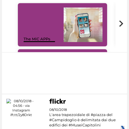
MiC
The MiC APPs
net
#DiscoverMiC
08/10/2018
L'area trapezoidale di #piazza del
#Campidoglio è delimitata dai due
edifici dei #MuseiCapitolini