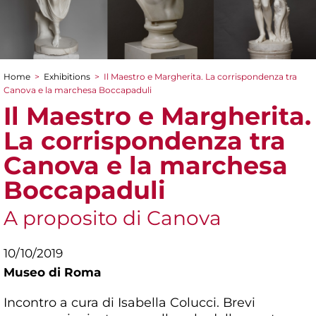
Home
>
Exhibitions
>
Il Maestro e Margherita. La corrispondenza tra
You are here
Canova e la marchesa Boccapaduli
Il Maestro e Margherita.
La corrispondenza tra
Canova e la marchesa
Boccapaduli
A proposito di Canova
10/10/2019
Museo di Roma
Incontro a cura di Isabella Colucci. Brevi