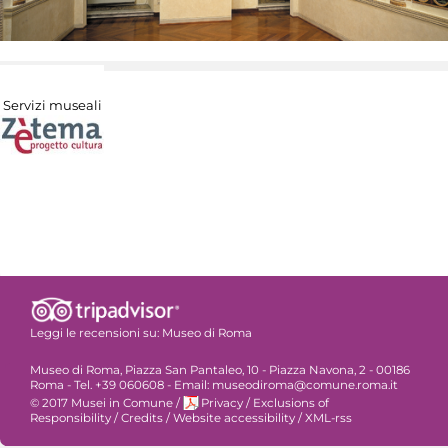
Servizi museali
Leggi le recensioni su:
Museo di Roma
Museo di Roma, Piazza San Pantaleo, 10 - Piazza Navona, 2 - 00186
Roma - Tel. +39 060608 - Email: museodiroma@comune.roma.it
© 2017 Musei in Comune
/
Privacy
/
Exclusions of
Responsibility
/
Credits
/
Website accessibility
/
XML-rss