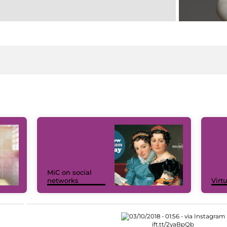
MiC on social
networks
Virt