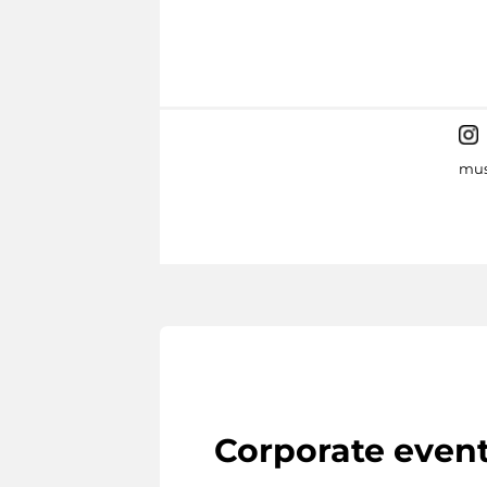
mus
Corporate even