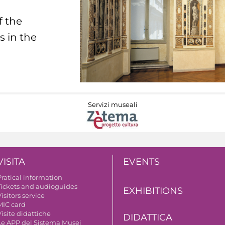
f the
s in the
Servizi museali
VISITA
EVENTS
Pratical information
Tickets and audioguides
EXHIBITIONS
isitors service
MIC card
isite didattiche
DIDATTICA
Le APP del Sistema Musei