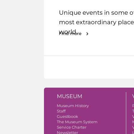
Unique events in some o
most extraordinary place
world.
Find more
MUSEUM
Museum History
Staff
Guestbook
V
The Museum System
Service Charter
V
Newsletter