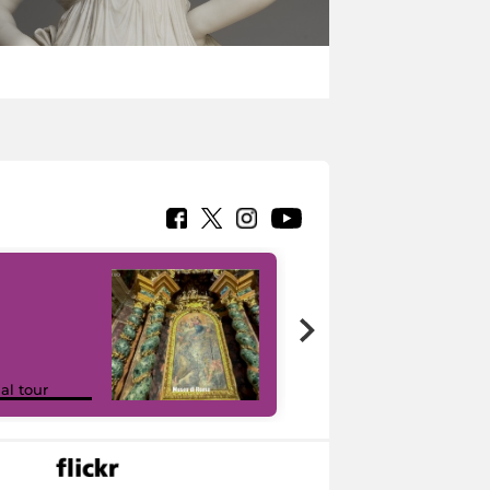
Google Arts &
ual tour
Culture