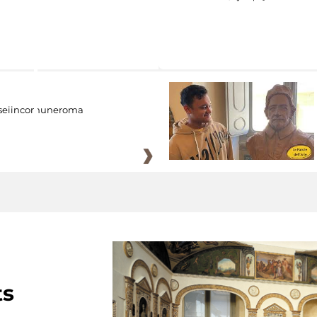
eiincomuneroma
ts