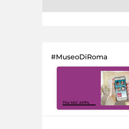
#MuseoDiRoma
The MiC APPs