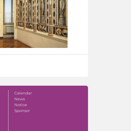
Calendar
News
Notice
Sponsor