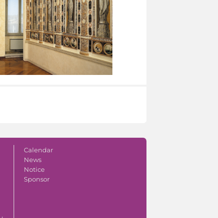
Calendar
News
Notice
Sponsor