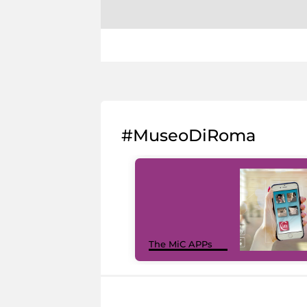
#MuseoDiRoma
The MiC APPs