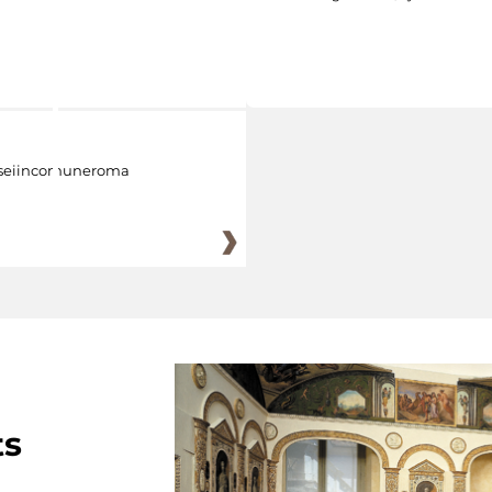
eiincomuneroma
ts