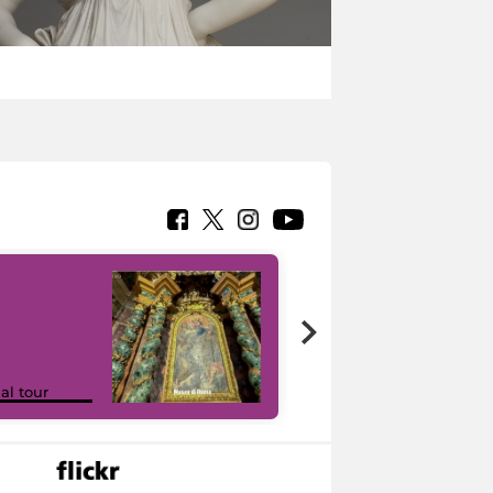
Google Arts &
ual tour
Culture