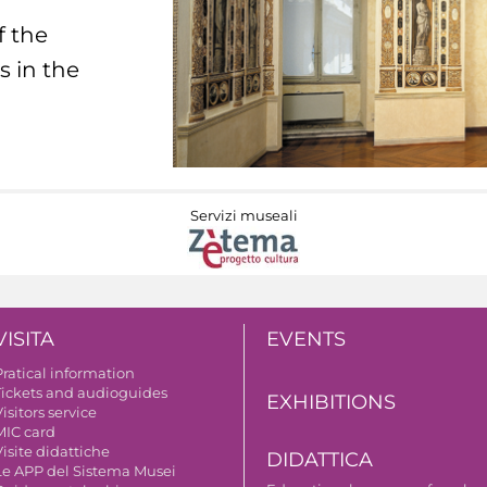
f the
s in the
Servizi museali
VISITA
EVENTS
Pratical information
Tickets and audioguides
EXHIBITIONS
isitors service
MIC card
isite didattiche
DIDATTICA
Le APP del Sistema Musei