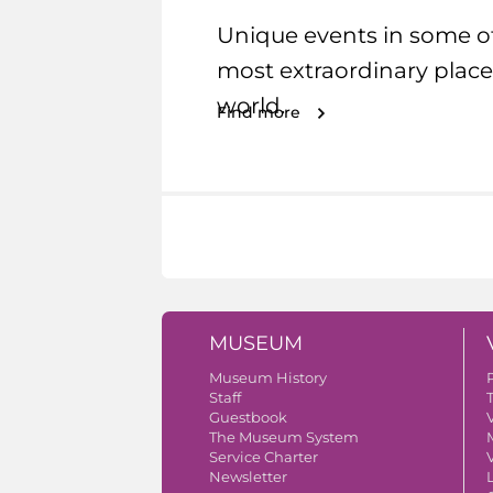
Unique events in some o
most extraordinary place
world.
Find more
MUSEUM
Museum History
Staff
Guestbook
V
The Museum System
Service Charter
V
Newsletter