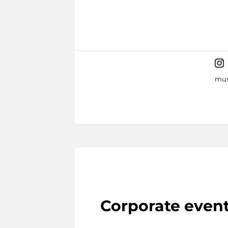
mus
Corporate even