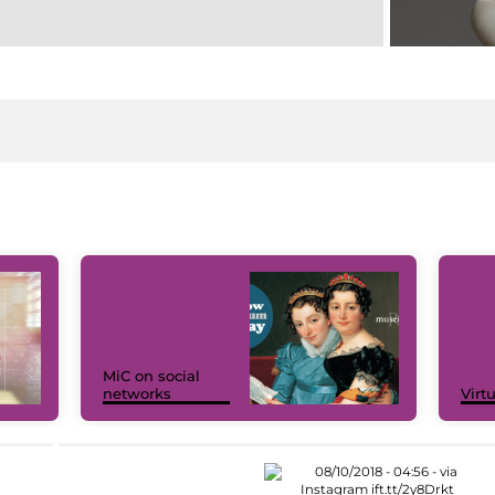
MiC on social
networks
Virt