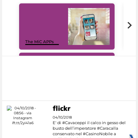
MiC
The MiC APPs
net
#DiscoverMiC
04/10/2018
E' di #Cavaceppi il calco in gesso del
busto dell’imperatore #Caracalla
conservato nel #CasinoNobile a