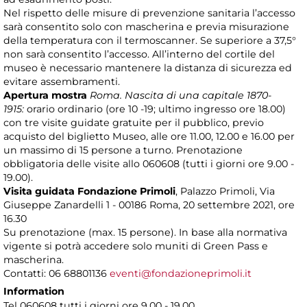
Nel rispetto delle misure di prevenzione sanitaria l’accesso
sarà consentito solo con mascherina e previa misurazione
della temperatura con il termoscanner. Se superiore a 37,5°
non sarà consentito l’accesso. All’interno del cortile del
museo è necessario mantenere la distanza di sicurezza ed
evitare assembramenti.
Apertura mostra
Roma. Nascita di una capitale 1870-
1915:
orario ordinario (ore 10 -19; ultimo ingresso ore 18.00)
con tre visite guidate gratuite per il pubblico, previo
acquisto del biglietto Museo, alle ore 11.00, 12.00 e 16.00 per
un massimo di 15 persone a turno. Prenotazione
obbligatoria delle visite allo 060608 (tutti i giorni ore 9.00 -
19.00).
Visita guidata Fondazione Primoli
, Palazzo Primoli, Via
Giuseppe Zanardelli 1 - 00186 Roma, 20 settembre 2021, ore
16.30
Su prenotazione (max. 15 persone). In base alla normativa
vigente si potrà accedere solo muniti di Green Pass e
mascherina.
Contatti: 06 68801136
eventi@fondazioneprimoli.it
Information
Tel 060608 tutti i giorni ore 9.00 - 19.00