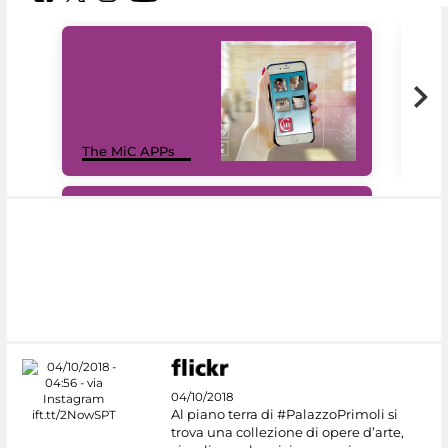
MiC
The MiC APPs
net
#DiscoverMiC
04/10/2018
Al piano terra di #PalazzoPrimoli si
trova una collezione di opere d’arte,