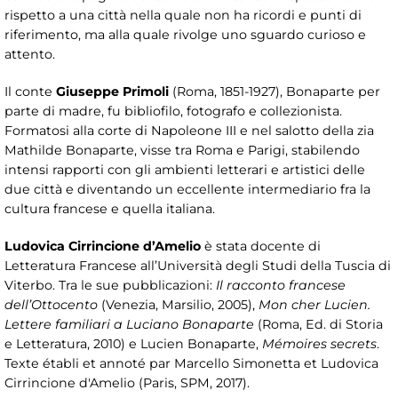
rispetto a una città nella quale non ha ricordi e punti di
riferimento, ma alla quale rivolge uno sguardo curioso e
attento.
Il conte
Giuseppe Primoli
(Roma, 1851-1927), Bonaparte per
parte di madre, fu bibliofilo, fotografo e collezionista.
Formatosi alla corte di Napoleone III e nel salotto della zia
Mathilde Bonaparte, visse tra Roma e Parigi, stabilendo
intensi rapporti con gli ambienti letterari e artistici delle
due città e diventando un eccellente intermediario fra la
cultura francese e quella italiana.
Ludovica Cirrincione d’Amelio
è stata docente di
Letteratura Francese all’Università degli Studi della Tuscia di
Viterbo. Tra le sue pubblicazioni:
Il racconto francese
dell’Ottocento
(Venezia, Marsilio, 2005),
Mon cher Lucien.
Lettere familiari a Luciano Bonaparte
(Roma, Ed. di Storia
e Letteratura, 2010) e Lucien Bonaparte,
Mémoires secrets
.
Texte établi et annoté par Marcello Simonetta et Ludovica
Cirrincione d'Amelio (Paris, SPM, 2017).