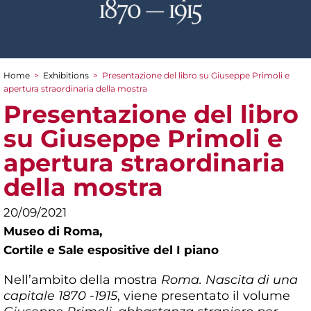
Home
>
Exhibitions
>
Presentazione del libro su Giuseppe Primoli e
You are here
apertura straordinaria della mostra
Presentazione del libro
su Giuseppe Primoli e
apertura straordinaria
della mostra
20/09/2021
Museo di Roma,
Cortile e Sale espositive del I piano
Nell’ambito della mostra
Roma. Nascita di una
capitale 1870 -1915
, viene presentato il volume