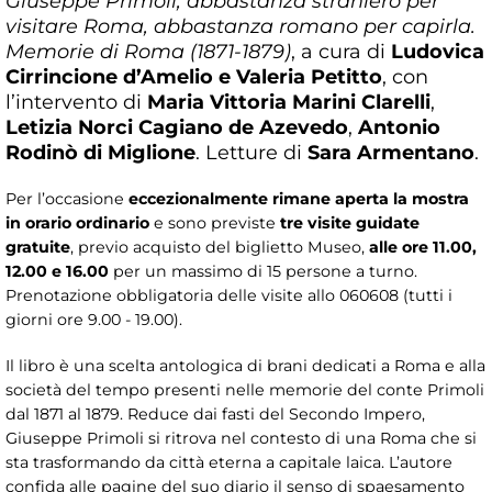
Giuseppe Primoli, abbastanza straniero per
visitare Roma, abbastanza romano per capirla.
Memorie di Roma (1871-1879)
, a cura di
Ludovica
Cirrincione d’Amelio e Valeria Petitto
, con
l’intervento di
Maria Vittoria Marini Clarelli
,
Letizia Norci Cagiano de Azevedo
,
Antonio
Rodinò di Miglione
. Letture di
Sara Armentano
.
Per l’occasione
eccezionalmente rimane aperta la mostra
in orario ordinario
e sono previste
tre visite guidate
gratuite
, previo acquisto del biglietto Museo,
alle ore 11.00,
12.00 e 16.00
per un massimo di 15 persone a turno.
Prenotazione obbligatoria delle visite allo 060608 (tutti i
giorni ore 9.00 - 19.00).
Il libro è una scelta antologica di brani dedicati a Roma e alla
società del tempo presenti nelle memorie del conte Primoli
dal 1871 al 1879. Reduce dai fasti del Secondo Impero,
Giuseppe Primoli si ritrova nel contesto di una Roma che si
sta trasformando da città eterna a capitale laica. L’autore
confida alle pagine del suo diario il senso di spaesamento