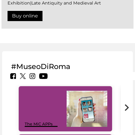
Exhibition|Late Antiquity and Medieval Art
Buy online
#MuseoDiRoma
MiC
The MiC APPs
net