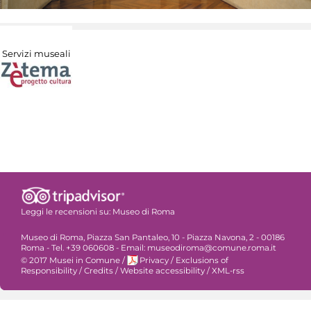
Servizi museali
Leggi le recensioni su:
Museo di Roma
Museo di Roma, Piazza San Pantaleo, 10 - Piazza Navona, 2 - 00186
Roma - Tel. +39 060608 - Email: museodiroma@comune.roma.it
© 2017 Musei in Comune
/
Privacy
/
Exclusions of
Responsibility
/
Credits
/
Website accessibility
/
XML-rss