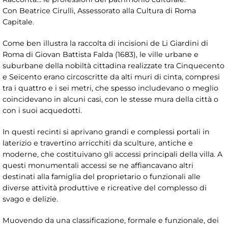
Con Beatrice Cirulli, Assessorato alla Cultura di Roma
Capitale.
Come ben illustra la raccolta di incisioni de Li Giardini di
Roma di Giovan Battista Falda (1683), le ville urbane e
suburbane della nobiltà cittadina realizzate tra Cinquecento
e Seicento erano circoscritte da alti muri di cinta, compresi
tra i quattro e i sei metri, che spesso includevano o meglio
coincidevano in alcuni casi, con le stesse mura della città o
con i suoi acquedotti.
In questi recinti si aprivano grandi e complessi portali in
laterizio e travertino arricchiti da sculture, antiche e
moderne, che costituivano gli accessi principali della villa. A
questi monumentali accessi se ne affiancavano altri
destinati alla famiglia del proprietario o funzionali alle
diverse attività produttive e ricreative del complesso di
svago e delizie.
Muovendo da una classificazione, formale e funzionale, dei