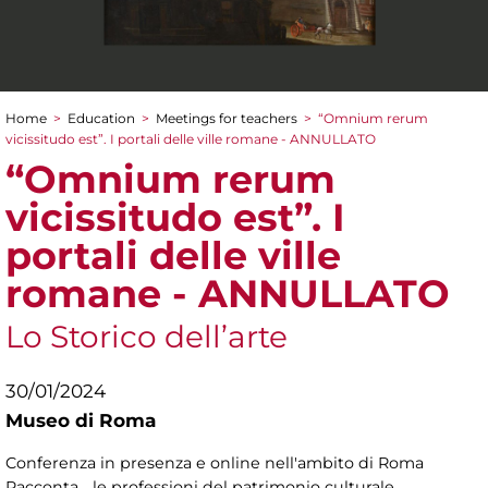
Home
>
Education
>
Meetings for teachers
>
“Omnium rerum
You are here
vicissitudo est”. I portali delle ville romane - ANNULLATO
“Omnium rerum
vicissitudo est”. I
portali delle ville
romane - ANNULLATO
Lo Storico dell’arte
30/01/2024
Museo di Roma
Conferenza in presenza e online nell'ambito di Roma
Racconta… le professioni del patrimonio culturale.