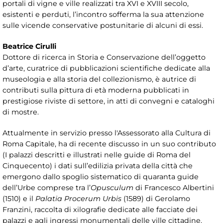
portali di vigne e ville realizzati tra XVI e XVIII secolo,
esistenti e perduti, l’incontro sofferma la sua attenzione
sulle vicende conservative postunitarie di alcuni di essi.
Beatrice Cirulli
Dottore di ricerca in Storia e Conservazione dell’oggetto
d’arte, curatrice di pubblicazioni scientifiche dedicate alla
museologia e alla storia del collezionismo, è autrice di
contributi sulla pittura di età moderna pubblicati in
prestigiose riviste di settore, in atti di convegni e cataloghi
di mostre.
Attualmente in servizio presso l'Assessorato alla Cultura di
Roma Capitale, ha di recente discusso in un suo contributo
(I palazzi descritti e illustrati nelle guide di Roma del
Cinquecento) i dati sull’edilizia privata della città che
emergono dallo spoglio sistematico di quaranta guide
dell’Urbe comprese tra l’
Opusculum
di Francesco Albertini
(1510) e il
Palatia Procerum Urbis
(1589) di Gerolamo
Franzini, raccolta di xilografie dedicate alle facciate dei
palazzi e agli ingressi monumentali delle ville cittadine.