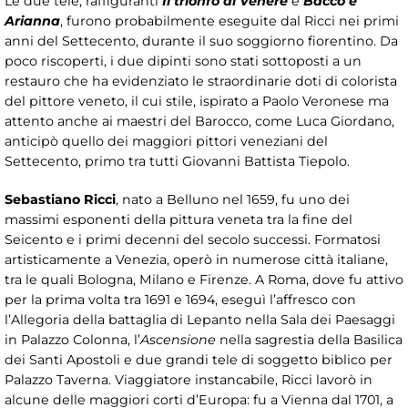
Le due tele, raffiguranti
Il trionfo di Venere
e
Bacco e
Arianna
, furono probabilmente eseguite dal Ricci nei primi
anni del Settecento, durante il suo soggiorno fiorentino. Da
poco riscoperti, i due dipinti sono stati sottoposti a un
restauro che ha evidenziato le straordinarie doti di colorista
del pittore veneto, il cui stile, ispirato a Paolo Veronese ma
attento anche ai maestri del Barocco, come Luca Giordano,
anticipò quello dei maggiori pittori veneziani del
Settecento, primo tra tutti Giovanni Battista Tiepolo.
Sebastiano Ricci
, nato a Belluno nel 1659, fu uno dei
massimi esponenti della pittura veneta tra la fine del
Seicento e i primi decenni del secolo successi. Formatosi
artisticamente a Venezia, operò in numerose città italiane,
tra le quali Bologna, Milano e Firenze. A Roma, dove fu attivo
per la prima volta tra 1691 e 1694, eseguì l’affresco con
l’Allegoria della battaglia di Lepanto nella Sala dei Paesaggi
in Palazzo Colonna, l’
Ascensione
nella sagrestia della Basilica
dei Santi Apostoli e due grandi tele di soggetto biblico per
Palazzo Taverna. Viaggiatore instancabile, Ricci lavorò in
alcune delle maggiori corti d’Europa: fu a Vienna dal 1701, a