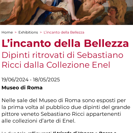
Home
>
Exhibitions
>
L’incanto della Bellezza
You are here
L’incanto della Bellezza
Dipinti ritrovati di Sebastiano
Ricci dalla Collezione Enel
19/06/2024 - 18/05/2025
Museo di Roma
Nelle sale del Museo di Roma sono esposti per
la prima volta al pubblico due dipinti del grande
pittore veneto Sebastiano Ricci appartenenti
alle collezioni d’arte di Enel.