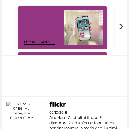
MiC
The MiC APPs
net
#DiscoverMiC
02/10/2018
Ai #MuseiCapitolini fino al 9
dicembre 2018 un’occasione unica
per ripercorrere la storia degli ultimi