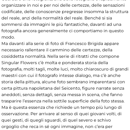
organizzare in noi e per noi delle certezze, delle sensazioni
codificate, delle conoscenze pregresse insomma la struttura
del reale, anzi della normalità del reale. Benché si sia
sommersi da immagini le più fantastiche, davanti ad una
fotografia ancora generalmente ci comportiamo in questo
modo.
Ma davanti alla serie di foto di Francesco Brigida appare
necessario rallentare il cammino delle certezze, della
cosiddetta normalità. Nella serie di ritratti che compone
Singular Flowers c’è molta e ponderata storia della
fotografia, molti tagli, molte luci, molto chiaroscuro di grandi
maestri con cui il fotografo intesse dialogo, ma c’è anche
storia della pittura, alcune foto sembrano imparentarsi con
certa pittura napoletana del Seicento, figure narrate senza
aneddoti, senza dettagli, senza messa in scena, che fanno
trasparire l’essenza nella sottile superficie della foto stessa.
Ma è questa essenza che richiede un tempo più lungo di
osservazione. Per arrivare al senso di quei giovani volti, di
quei gesti, di quegli sguardi, di quel severo e schivo
orgoglio che reca in sé ogni immagine, non c’era per