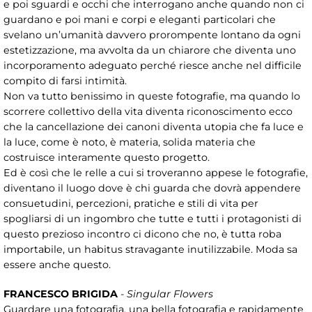
e poi sguardi e occhi che interrogano anche quando non ci
guardano e poi mani e corpi e eleganti particolari che
svelano un’umanità davvero prorompente lontano da ogni
estetizzazione, ma avvolta da un chiarore che diventa uno
incorporamento adeguato perché riesce anche nel difficile
compito di farsi intimità.
Non va tutto benissimo in queste fotografie, ma quando lo
scorrere collettivo della vita diventa riconoscimento ecco
che la cancellazione dei canoni diventa utopia che fa luce e
la luce, come è noto, è materia, solida materia che
costruisce interamente questo progetto.
Ed è così che le relle a cui si troveranno appese le fotografie,
diventano il luogo dove è chi guarda che dovrà appendere
consuetudini, percezioni, pratiche e stili di vita per
spogliarsi di un ingombro che tutte e tutti i protagonisti di
questo prezioso incontro ci dicono che no, è tutta roba
importabile, un habitus stravagante inutilizzabile. Moda sa
essere anche questo.
FRANCESCO BRIGIDA
-
Singular Flowers
Guardare una fotografia, una bella fotografia e rapidamente