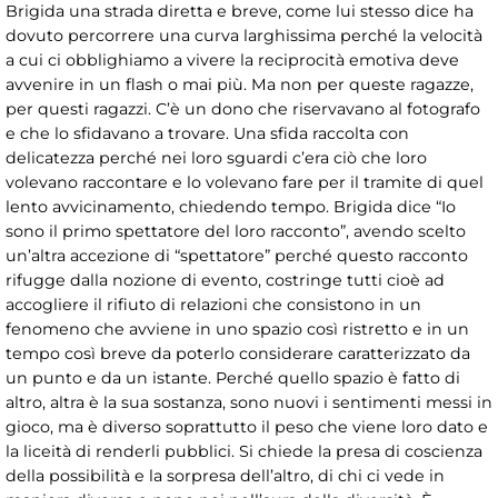
Brigida una strada diretta e breve, come lui stesso dice ha
dovuto percorrere una curva larghissima perché la velocità
a cui ci obblighiamo a vivere la reciprocità emotiva deve
avvenire in un flash o mai più. Ma non per queste ragazze,
per questi ragazzi. C’è un dono che riservavano al fotografo
e che lo sfidavano a trovare. Una sfida raccolta con
delicatezza perché nei loro sguardi c’era ciò che loro
volevano raccontare e lo volevano fare per il tramite di quel
lento avvicinamento, chiedendo tempo. Brigida dice “Io
sono il primo spettatore del loro racconto”, avendo scelto
un’altra accezione di “spettatore” perché questo racconto
rifugge dalla nozione di evento, costringe tutti cioè ad
accogliere il rifiuto di relazioni che consistono in un
fenomeno che avviene in uno spazio così ristretto e in un
tempo così breve da poterlo considerare caratterizzato da
un punto e da un istante. Perché quello spazio è fatto di
altro, altra è la sua sostanza, sono nuovi i sentimenti messi in
gioco, ma è diverso soprattutto il peso che viene loro dato e
la liceità di renderli pubblici. Si chiede la presa di coscienza
della possibilità e la sorpresa dell’altro, di chi ci vede in