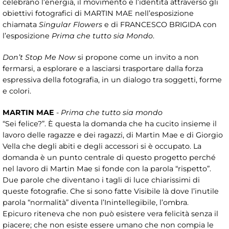
celebrano l’energia, il movimento e l’identità attraverso gli
obiettivi fotografici di MARTIN MAE nell’esposizione
chiamata
Singular Flowers
e di FRANCESCO BRIGIDA con
l’esposizione
Prima che tutto sia Mondo
.
Don’t Stop Me Now
si propone come un invito a non
fermarsi, a esplorare e a lasciarsi trasportare dalla forza
espressiva della fotografia, in un dialogo tra soggetti, forme
e colori.
MARTIN MAE
-
Prima che tutto sia mondo
“Sei felice?”. È questa la domanda che ha cucito insieme il
lavoro delle ragazze e dei ragazzi, di Martin Mae e di Giorgio
Vella che degli abiti e degli accessori si è occupato. La
domanda è un punto centrale di questo progetto perché
nel lavoro di Martin Mae si fonde con la parola “rispetto”.
Due parole che diventano i tagli di luce chiarissimi di
queste fotografie. Che si sono fatte Visibile là dove l’inutile
parola “normalità” diventa l’Inintellegibile, l’ombra.
Epicuro riteneva che non può esistere vera felicità senza il
piacere; che non esiste essere umano che non compia le