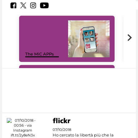
MiC
The MiC APPs
net
#DiscoverMiC
07/10/2018
Ho cercato la libertà più che la