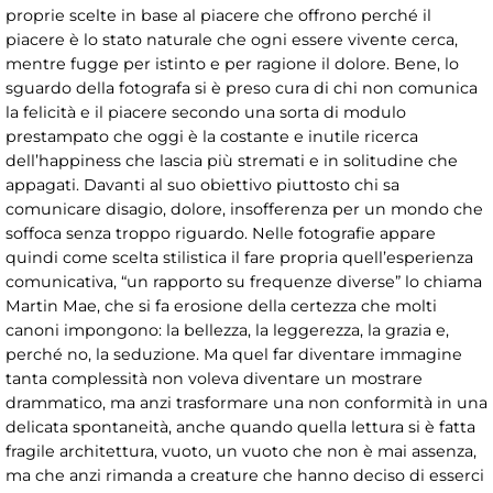
proprie scelte in base al piacere che offrono perché il
piacere è lo stato naturale che ogni essere vivente cerca,
mentre fugge per istinto e per ragione il dolore. Bene, lo
sguardo della fotografa si è preso cura di chi non comunica
la felicità e il piacere secondo una sorta di modulo
prestampato che oggi è la costante e inutile ricerca
dell’happiness che lascia più stremati e in solitudine che
appagati. Davanti al suo obiettivo piuttosto chi sa
comunicare disagio, dolore, insofferenza per un mondo che
soffoca senza troppo riguardo. Nelle fotografie appare
quindi come scelta stilistica il fare propria quell’esperienza
comunicativa, “un rapporto su frequenze diverse” lo chiama
Martin Mae, che si fa erosione della certezza che molti
canoni impongono: la bellezza, la leggerezza, la grazia e,
perché no, la seduzione. Ma quel far diventare immagine
tanta complessità non voleva diventare un mostrare
drammatico, ma anzi trasformare una non conformità in una
delicata spontaneità, anche quando quella lettura si è fatta
fragile architettura, vuoto, un vuoto che non è mai assenza,
ma che anzi rimanda a creature che hanno deciso di esserci