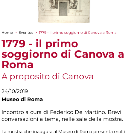
Home
>
Eventos
>
1779 - il primo soggiorno di Canova a Roma
You are here
1779 - il primo
soggiorno di Canova a
Roma
A proposito di Canova
24/10/2019
Museo di Roma
Incontro a cura di Federico De Martino. Brevi
conversazioni a tema, nelle sale della mostra.
La mostra che inaugura al Museo di Roma presenta molti