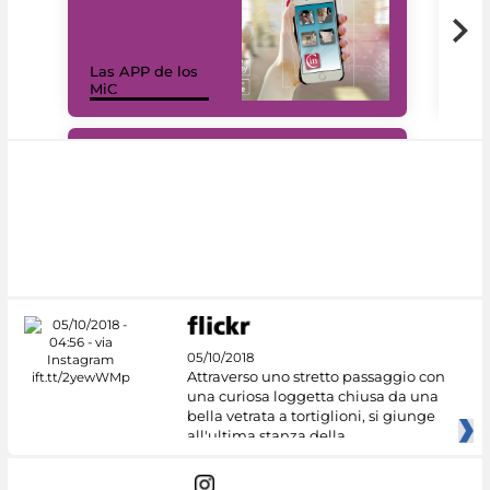
Las APP de los
I Mi
MiC
net
#DiscoverMiC
05/10/2018
Attraverso uno stretto passaggio con
una curiosa loggetta chiusa da una
bella vetrata a tortiglioni, si giunge
all'ultima stanza della