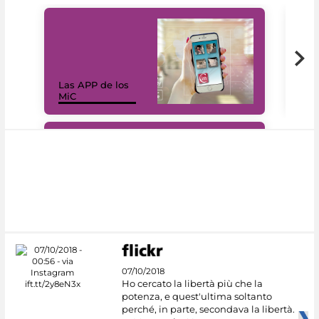
Las APP de los
I Mi
MiC
net
#DiscoverMiC
07/10/2018
Ho cercato la libertà più che la
potenza, e quest'ultima soltanto
perché, in parte, secondava la libertà.