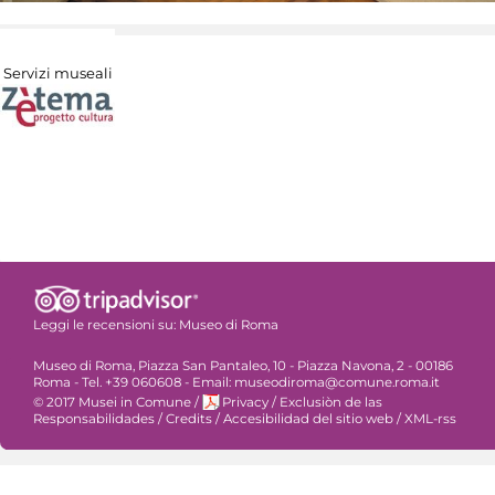
Servizi museali
Leggi le recensioni su:
Museo di Roma
Museo di Roma, Piazza San Pantaleo, 10 - Piazza Navona, 2 - 00186
Roma - Tel. +39 060608 - Email: museodiroma@comune.roma.it
© 2017 Musei in Comune
/
Privacy
/
Exclusiòn de las
Responsabilidades
/
Credits
/
Accesibilidad del sitio web
/
XML-rss