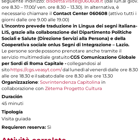
seguente indirizzo:
disdetta.visite@060608.it
(dal lun.al giov.
ore 8.30 – 17.00/ ven. ore 8.30 – 13.30). In alternativa, è
necessario chiamare il
Contact Center 060608
(attivo tutti i
giorni dalle ore 9.00 alle 19.00)
L'incontro prevede traduzione in Lingua dei segni italiana-
LIS, grazie alla collaborazione del Dipartimento Politiche
Sociali e Salute (Direzione Servizi alla Persona) e della
Cooperativa sociale onlus Segni di Integrazione – Lazio.
Le persone sorde possono prenotare anche tramite il
servizio multimediale gratuito
CGS Comunicazione Globale
per Sordi di Roma Capitale -
collegandosi al
sito
https://cgs.veasyt.com/
dal lunedì al venerdì dalle ore 8.30
alle ore 18.30 e il sabato dalle ore 8.30 alle ore 13.30
Organizzazione
:
Sovrintendenza Capitolina
in
collaborazione con
Zètema Progetto Cultura
Duración
45 minuti
Tipología
Visita guiada
Requieren reserva:
Sì