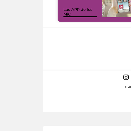
Las APP de los
MiC
mus