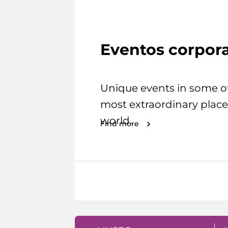
Eventos corpora
Unique events in some o
most extraordinary place
world.
Find more