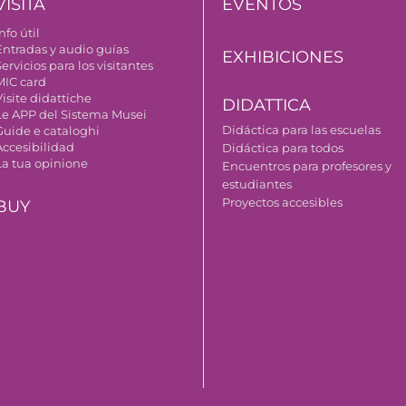
VISITA
EVENTOS
nfo útil
Entradas y audio guías
EXHIBICIONES
ervicios para los visitantes
MIC card
isite didattiche
DIDATTICA
Le APP del Sistema Musei
Didáctica para las escuelas
Guide e cataloghi
Accesibilidad
Didáctica para todos
La tua opinione
Encuentros para profesores y
estudiantes
Proyectos accesibles
BUY