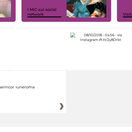
I MiC sui social
network
Visit
eiincomuneroma