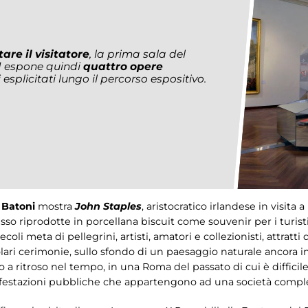
are il visitatore
, la prima sala del
ed espone quindi
quattro opere
esplicitati lungo il percorso espositivo.
Batoni
mostra
John Staples
, aristocratico irlandese in visita
esso riprodotte in porcellana biscuit come souvenir per i turis
ecoli meta di pellegrini, artisti, amatori e collezionisti, attratti 
ri cerimonie, sullo sfondo di un paesaggio naturale ancora int
 a ritroso nel tempo, in una Roma del passato di cui è difficile
ifestazioni pubbliche che appartengono ad una società comple