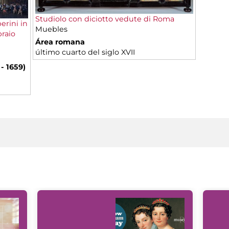
Studiolo con diciotto vedute di Roma
erini in
Muebles
braio
Área romana
último cuarto del siglo XVII
- 1659)