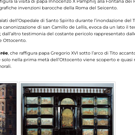
figura la visita di papa Innocenzo X Pamphilj alla Fontana dei F
grafiche invenzioni barocche della Roma del Seicento.
ati dell’Ospedale di Santo Spirito durante l’inondazione del T
a canonizzazione di san Camillo de Lellis, evoca da un lato il t
; dall’altro testimonia del costante pericolo rappresentato dal
ne Ottocento.
Brée
, che raffigura papa Gregorio XVI sotto l’arco di Tito accanto
solo nella prima metà dell’Ottocento viene scoperto e quasi miti
orali.