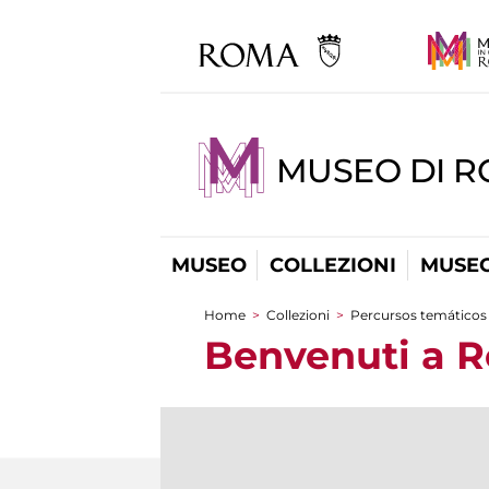
MUSEO DI 
MUSEO
COLLEZIONI
MUSEO
Home
>
Collezioni
>
Percursos temáticos
You are here
Benvenuti a 