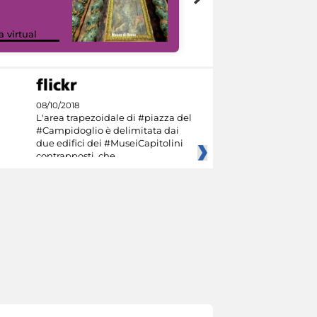
Google Arts &
a virtual
Culture
08/10/2018
L'area trapezoidale di #piazza del
#Campidoglio è delimitata dai
due edifici dei #MuseiCapitolini
contrapposti, che