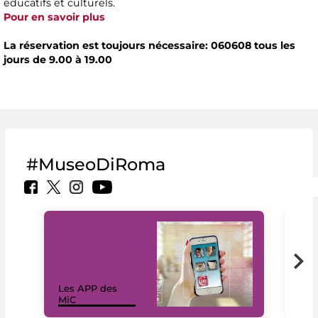
éducatifs et culturels.
Pour en savoir plus
La réservation est toujours nécessaire: 060608 tous les
jours de 9.00 à 19.00
#MuseoDiRoma
Les APP des
Les
MiC
rés