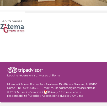
Servizi museali
Leggi le recensioni su:
Museo di Roma
Museo di Roma, Piazza San Pantaleo, 10 - Piazza Navona, 2- 00186
Roma - Tel. +39 060608 - Email: museodiroma@comune.roma.it
© 2017 Musei in Comune
/
Privacy
/
Exclusion de la
responsabilité
/
Credits
/
Accessibilité du site
/
XML-rss