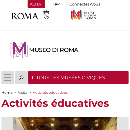
ACHAT
Connectez-Vous
MUSEO DI ROMA
TOUS LES MUSÉES CIVIQUES
Home
>
Visita
>
Activités éducatives
You are here
Activités éducatives