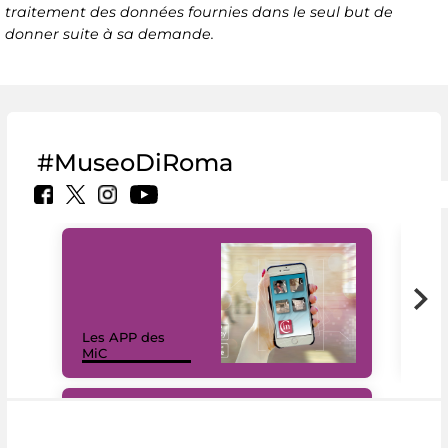
traitement des données fournies dans le seul but de
donner suite à sa demande.
#MuseoDiRoma
Les APP des
Les
MiC
rés