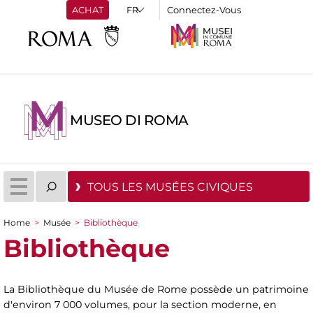
ACHAT
Connectez-Vous
MUSEO DI ROMA
TOUS LES MUSÉES CIVIQUES
Home
>
Musée
>
Bibliothèque
You are here
Bibliothèque
La Bibliothèque du Musée de Rome possède un patrimoine
d'environ 7 000 volumes, pour la section moderne, en