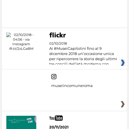
#DiscoverMiC
02/10/2018
Ai #MuseiCapitolini fino al 9
dicembre 2018 un’occasione unica
per ripercorrere la storia degli ultimi
tre concili dell’età moderna con
museiincomuneroma
20/11/2021