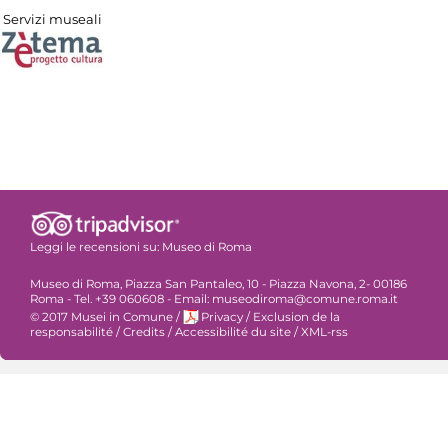
Servizi museali
Leggi le recensioni su:
Museo di Roma
Museo di Roma, Piazza San Pantaleo, 10 - Piazza Navona, 2- 00186
Roma - Tel. +39 060608 - Email: museodiroma@comune.roma.it
© 2017 Musei in Comune
/
Privacy
/
Exclusion de la
responsabilité
/
Credits
/
Accessibilité du site
/
XML-rss