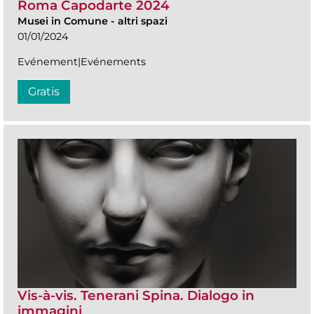
Roma Capodarte 2024
Musei in Comune
-
altri spazi
01/01/2024
Evénement|Evénements
Gratis
Vis-à-vis. Tenerani Spina. Dialogo in
immagini