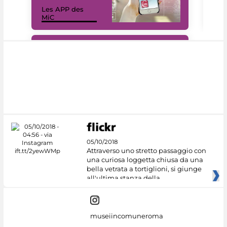
Les APP des
Les
MiC
rés
#DiscoverMiC
05/10/2018
Attraverso uno stretto passaggio con
una curiosa loggetta chiusa da una
bella vetrata a tortiglioni, si giunge
all'ultima stanza della
museiincomuneroma