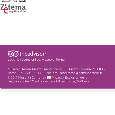
Servizi museali
Leggi le recensioni su:
Museo di Roma
Museo di Roma, Piazza San Pantaleo, 10 - Piazza Navona, 2- 00186
Roma - Tel. +39 060608 - Email: museodiroma@comune.roma.it
© 2017 Musei in Comune
/
Privacy
/
Exclusion de la
responsabilité
/
Credits
/
Accessibilité du site
/
XML-rss